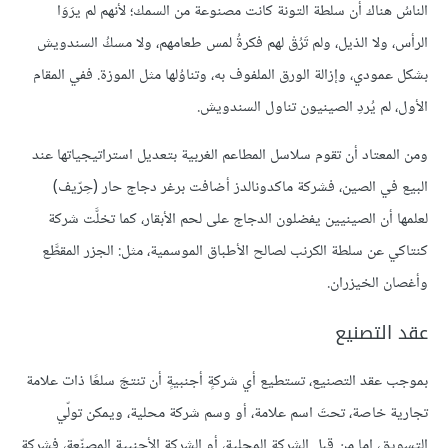
الناسُ هناك أن سلطة التونة كانت مصنوعة من السمك؛ لأنهم لم يرَوَا
الرأس، ولا الذيل، ولم تَرُقْ لهم فكرةُ لمس طعامهم، ولا مسكُ السندويش
بشكل عمودي، وإزالة الورق الملفوف به، وتناوُلها مثل الموزة. ففي المقام
الأول، لم يُردِ الصينيون تناول السندويش.
ومن المعتاد أن تقوم سلاسل المطاعم الغربية بتعديل استراتيجياتها عند
البيع في الصين، فشركة ماكدونالدز أضافت برغر دجاج حار (حِرّيف)
لعلمها أن الصينيين يفضلون الدجاج على لحم الأبقار، كما تخلَّت شركة
كنتاكي عن سلطة الكرنب لصالح الأطباق الموسمية، مثل: الجزر المقطَّع
وأغصان الخيزران.
عقد التصنيع
بموجب عقد التصنيع، تستطيع أي شركةٍ أجنبيةٍ أن تنتجَ سلعًا ذات علامة
تجارية خاصة، تحتَ اسم علامة، أو وسم شركة محلية، ويمكن تولّي
التسويق، إما من قبل الشركة المحلية، أو الشركة الأجنبية المصنّعة، فشركة