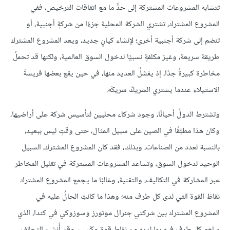
تتشابه المشروعات المشتركة إلى حدٍّ ما مع اتفاقات الترخيص، ففي
المشروع المشترك، تشتري الشركة المحلية جزءًا من شركةٍ أجنبية، أو
تنضم إلى شركة أجنبية أخرى؛ لإنشاء كيانٍ جديد، ويعد المشروع المشترك
طريقة سريعة، وغيرَ مكلفةٍ نسبيًا لدخول السوق العالمية، ولكنها قد تحملُ
مخاطرة كبيرةً جدًا، إذ يفشلُ العديد منها، في حين يقع بعضها فريسةَ
الاستيلاء عندما يشتري الشريكُ شريكَه.
وتشترط الدولُ أحيانًا، وجود شركاء محليين لتأسيس شركة على أراضيها،
وكان هذا مطبَّقًا في الصين على سبيل المثال، حتى وقتٍ ليس ببعيد،
بالنسبة لعدد من الصناعات، وبذلك، فقد كان المشروع المشترك، السبيل
الوحيد لدخول السوق، وتساعد المشروعات المشتركة في تقليل المخاطر
عبر المشاركة في التكاليف، والتقنية، وغالبًا ما يجمع المشروع المشترك
نقاطَ القوة التي لدى كل طرف منه؛ وهذا ما كانتِ الحالُ عليه في
المشروع المشترك بين شركتي جنرال موتورز وسوزوكي في كندا، الذي
ساهم كل طرف فيه بما لديه من نقاط قوة وكَسِب، وقد أُنشئ التحالف