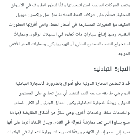
وتغير الشركات العالمية استراتيجياتها وفقًا لتطور الظروف في الأسواق
المحلية. فمثلًا، على شركات النفط العملاقة مثل شل وإكسون موبيل
التكيف معَ التغيرات المتسارعة في أسعار النفط، والتي أفرزتها التطورات
التقنية، ومنها إنتاجُ سياراتٍ ذات كفاءة في استهلاك الوقود، وعملياتُ
استخراج النفط بالتصديع المائي، أو الهيدروليكي، وعمليات الحفر الأفقي
الموجه.
التجارة التبادلية
قد لا تتضمن التجارة الدولية دفع أموال بالضرورة، فالتجارة التبادلية
اليوم هي طريقة سريعة النمو لتنفيذ أي عملٍ تجاري على المستوى
الدولي، ووفقًا للتجارة التبادلية، يكون المقابل الجزئي، أو الكلي للسلع،
والخدمات سلعًا، وخدماتٍ أخرى، وهي شكلٌ من أشكال المقايضة (مبادلة
سلعٍ بسلع) التي تعد ممارَسَةً مُغرِقة في القِدَم، ويدل اقتفاءُ أثرها على أنها
تعود إلى عصر إنسان الكهف، ووفقًا لتصريحات وزارة التجارة في الولايات