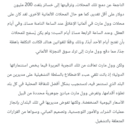
الناجمة عن دمجِ تلك المحلات، وترقيتها إلى خسائر بلغت 200 مليون
دولار على أقل تقدير، كما هو حال المحلات الألمانية الأخرى. لقد كان على
محلات وول مارت في ألمانيا الإغلاقُ عند الساعة الثامنة مساءً، وفي أيام
العطل. وعند الساعة الرابعة مساءً أيام السبت؛ ولم يكن يُسمَح للمحلات
بأن تفتح أيام الأحد أبدًا، وذلك وفقًا للقوانين هناك، فكانت التكلفة باهظة
جدًا، مما دفع وول مارت إلى ترك سوق التجزئة الألماني.
ولكن وول مارت تعافت من تلك التجربة المريرة فيما يخص استثماراتها
الدولية؛ إذ باتت تلقي عبء الاضطلاع بالسلطة التشغيلية على مديرين من
البلد الذي تستثمر فيه، لتستجيب بشكل أفضل للثقافة المحلية في كل بلد
تطؤه أقدامها، وتفرض وول مارت مبادئ جوهريةً محددة من قبيل
الأسعار اليومية المنخفضة، ولكنها تفوض مديريها في تلك البلدان بإنجاز
عمليات الشراء، والأمور اللوجستية، وتصميم المباني، وسواها من القرارات
المتعلقة بالتشغيل.