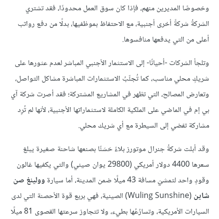
وخصوصًا المديرين منهم، فإذا كان سوق العمل محدودًا، فقد تشتري
الشركةُ شركةً أخرى أجنبية، مع الاحتفاظ بموظفيها، بدلًا من دفع رواتب
أعلى من التي يدفعها منافسوها.
وتلجأ الشركات -أحيانًا- إلى الاستثمار الأجنبي المباشر لعدم عثورها على
شريكٍ محلي مناسب، كما تُجنِّبُ الاستثمارات المباشرة مشاكل التواصل،
وتعارض المصالح، التي تظهر في المشاريع المشتركة؛ فقد أصرت شركة آي
بي إم في الماضي على الملكية الكاملة لاستثماراتها الأجنبية، لأنها لم تُرِد
مشاركة تفضي إلى السيطرة مع أي شريك محلي.
وقد أبلت شركةُ جنرال موتورز بلاءً حَسَنًا بصنعها شاحنة صغيرة يبلغ
سعرها 4400 دولار أمريكي (29800 يوان صيني) والتي يكفيها غالون
وقودٍ واحد لتمشيَ مسافة 43 ميلًا ضمن المدينة، أما سيارة
وولينغ صن
شاين
(Wuling Sunshine) الصينية، فهي بربع قوة الأحصنة التي لدى
السيارات الأمريكية، وتسارُعُها بطيء، ولا تتجاوز سرعتها القصوى 81 ميلًا