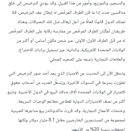
والتسعير، والتوزيع، وأمورٍ من هذا القبيل، وقد يؤدي الترخيص إلى خلقِ
منافسين جدد، إذا ما قرر الطرف المرخَّص له إبطال عقد الترخيص، فلا
تمتلك الدول قانونًا فعالًّا من أجل إيقاف مثل تلك التصرفات، وهناك
طريقتان تُمكِّنان الطرف المرخِّص من ممارسة رقابةٍ على الطرف المرخَّص
له من قبل الطرف الأول؛ الأولى: عبر شحن مكوِّنٍ أساس، أو أكثر من
الولايات المتحدة الأمريكية، والثانية: عبر تسجيل براءاتِ الاختراع،
والعلامات التجارية باسمه على الصعيد المحلي.
وننتقل الآن إلى الحديث عنِ الامتياز؛ الذي يعد أحد صور الترخيص التي
تطورت بسرعة في السنوات الأخيرة، ويُشغِّلُ العديد من أصحاب حقوقِ
الامتياز في الولايات المتحدة آلاف منافذ البيع في الدول الأجنبية، وتتبع
أكثر من نصفِ الامتيازاتِ الدولية لقطاعَي مطاعم الوجبات السريعة،
وخدمات الأعمال التجارية، وقد قررت ماكدونالدز بيعَ متاجرها الصينية
لمجموعة من المستثمرين الخارجيين مقابل 8.1 مليار دولار، ولكنها
احتفظت بنسبة 20% من الأسهم.