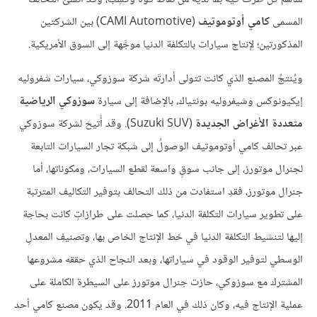
المسمى
كامي أوتوموتيف
(CAMI Automotive) بين الشركتين
المذكورتين؛ لإنتاج سيارات بالتكلفة الدنيا موجَّهة إلى السوق الأمريكية.
ويُنتجُ المصنع الذي كانت تتولى أدارتَه شركة سوزوكي، سيارات شفروليه
إيكيونوكس وشيفروليه بونتياك، بالإضافة إلى سيارة
سوزوكي الرياضية
متعددة الأغراض الجديدة
(Suzuki SUV). وقد أُتيحَ لشركة سوزوكي
عبر تحالف كامي أوتوموتيف الوصولُ إلى شبكة تجار السيارات التابعة
لجنرال موتورز، إلى جانب سوقٍ واسعة لقطع السيارات، ومكوناتها، أما
جنرال موتورز، فقدِ استفادت من ذلك التحالف بتوفير التكاليف المترتبة
على تطوير سيارات التكلفة الدنيا، كما حصلت على طرازاتٍ كانت بحاجة
إليها لتنشيط التكلفة الدنيا في خط الإنتاج الخاص بها، وتصنيفِ المعدلِ
الوسطي لتوفير الوقود في سياراتها، وبعد النجاح الذي حققه مشروعها
المشترك مع سوزوكي، حازت جنرال موتورز على السيطرة الكاملة على
عملية الإنتاج فيه، وكان ذلك في العام 2011. وقد يكون مصنع كامي أحد