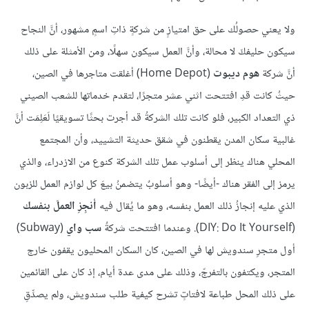
ولا يعني حصولُك على حق امتيازٍ من شركةٍ ذاتِ اسمٍ مشهور، أنَّ النجاح
سيكون حليفكَ لا محالة، وأنَّ العمل سيكون سهلًا، ومن الأمثلة على ذلك
أنَّ شركة
هوم ديبوت
(Home Depot) أغلقت متاجرها في الصين،
حيثُ كانت قدِ افتتحت اثني عشر متجرًا، لتقدم خدماتها للشعب الصيني
ذي التعداد الكبير، فلو كانت تلك الشركةُ قد أجرت بحثًا تسويقيًا لَعَلِمَت أنَّ
غالبية سكان المدن يقطنون في شقق حديثة التشييد، وأن المجتمع
المحلي هناك ينظر إلى أسلوب عمل تلك الشركة كنوع من الازدراء، والذي
يرمز إلى الفقر هناك -أيضًا- وهو أسلوبٌ يتضمنُ بيعَ كل لوازم العمل للزبون
الذي عليه إنجازُ ذلك العمل بنفسه، وهو ما يُقال فيه
أنجِزِ العملَ بنفسك
(DIY: Do It Yourself). وعندما افتتحت شركةُ
سب واي
(Subway)
أول متجرِ سندويش لها في الصين، كان السكان المحليون يقفون خارج
المتجر، ويكتفون بالتفرجّ، وذلك على مدى عدة أيام، إذ كان على القائمين
على ذلك المحل طباعة لافتاتٍ تشرح كيفية طلب سندويش، ولم يصدِّقِ