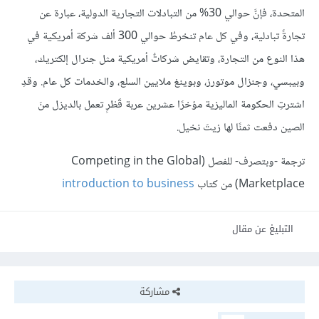
المتحدة، فإنَّ حوالي 30% من التبادلات التجارية الدولية، عبارة عن
تجارةً تبادلية، وفي كل عام تنخرطُ حوالي 300 ألف شركة أمريكية في
هذا النوع من التجارة، وتقايض شركاتٌ أمريكية مثل جنرال إلكتريك،
وبيبسي، وجنزال موتورز، وبوينغ ملايين السلع، والخدمات كل عام. وقدِ
اشترتِ الحكومة الماليزية مؤخرًا عشرين عربة قَطْرٍ تعمل بالديزل منَ
الصين دفعت ثمنًا لها زيتَ نخيل.
ترجمة -وبتصرف- للفصل (Competing in the Global
Marketplace) من كتاب
introduction to business
التبليغ عن مقال
مشاركة