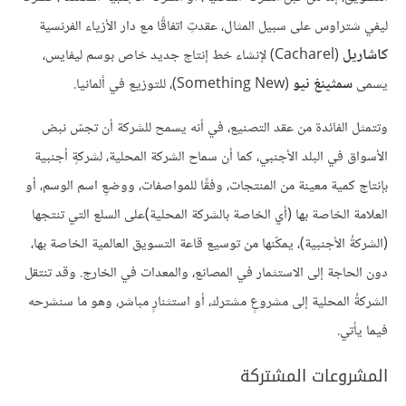
ليفي شتراوس على سبيل المثال، عقدتِ اتفاقًا مع دار الأزياء الفرنسية
كاشاريل
(Cacharel) لإنشاء خط إنتاج جديد خاص بوسم ليفايس،
يسمى
سمثينغ نيو
(Something New)، للتوزيع في ألمانيا.
وتتمثل الفائدة من عقد التصنيع، في أنه يسمح للشركة أن تجسّ نبض
الأسواق في البلد الأجنبي، كما أن سماح الشركة المحلية، لشركةٍ أجنبية
بإنتاج كمية معينة من المنتجات، وفقًا للمواصفات، ووضعِ اسم الوسم، أو
العلامة الخاصة بها (أي الخاصة بالشركة المحلية)على السلع التي تنتجها
(الشركةُ الأجنبية)، يمكّنها من توسيع قاعة التسويق العالمية الخاصة بها،
دون الحاجة إلى الاستثمار في المصانع، والمعدات في الخارج. وقد تنتقل
الشركةُ المحلية إلى مشروعٍ مشترك، أو استثنارٍ مباشر، وهو ما سنشرحه
فيما يأتي.
المشروعات المشتركة