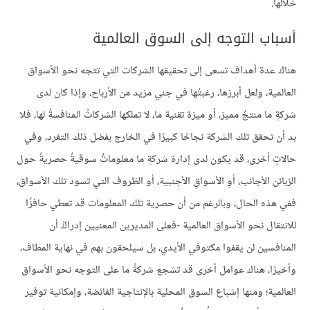
خلالها.
أسباب التوجه إلى السوق العالمية
هناك عدة أهداف تسعى إلى تحقيقها الشركات التي تتجه نحو الأسواق
العالمية، ولعل أبرزها، رغبتُها في جني مزيد من الأرباح، وإذا كان لدى
شركةٍ ما منتجٌ مميز، أو ميزة تقنية ما، لا تملكها الشركاتُ المنافسةُ لها، فلا
بد أن تحقق تلك الشركة نجاحًا كبيرًا في الخارج بفضل ذلك التفرد، وفي
حالاتٍ أخرى، قد يكون لدى إدارة شركةٍ ما معلوماتٌ سوقيةٌ حصريةٌ حول
الزبائن الأجانب، أوِ الأسواقِ الأجنبية، أو الظروف التي تسود تلك الأسواق،
ففي هذه الحال، وبالرغم من أن حصرية تلك المعلومات قد تعطي حافزًا
للانتقال نحو الأسواق العالمية -فعلى المديرين المعنيين إدراكُ أن
المنافسين لن يقفوا مكتوفي الأيدي، بل سيلحقون بهم في نهاية المطاف،
وأخيرًا، هناك عوامل أخرى قد تشجع شركةً ما على التوجه نحو الأسواق
العالمية؛ ومنها إشباع السوق المحلية بالإنتاجية الفائضة، وإمكانية توفير