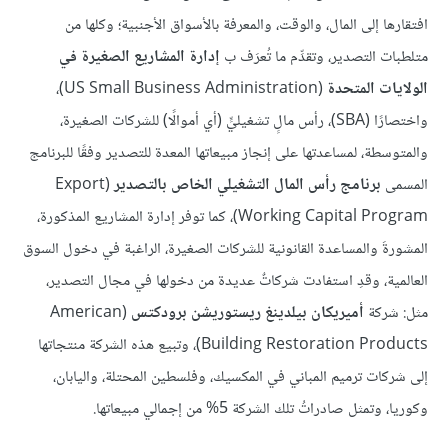
افتقارها إلى المال، والوقت، والمعرفة بالأسواق الأجنبية؛ وكلها من
متلطبات التصدير، وتقدِّم ما تُعرَف ب
إدارة المشاريع الصغيرة في
الولايات المتحدة
(US Small Business Administration)،
واختصارًا (SBA)، رأس مالٍ تشغيليٍّ (أي أموالًا) للشركات الصغيرة،
والمتوسطة، لمساعدتها على إنجاز مبيعاتها المعدة للتصدير وفقًا للبرنامج
المسمى
برنامج رأس المال التشغيلي الخاص بالتصدير
(Export
Working Capital Program)، كما توفر إدارة المشاريع المذكورة،
المشورةَ والمساعدة القانونية للشركات الصغيرة، الراغبة في دخول السوق
العالمية، وقدِ استفادت شركاتٌ عديدة من دخولها في مجال التصدير،
مثل: شركة
أميريكان بيلدينغ ريستوريشن برودكتس
(American
Building Restoration Products)، وتبيع هذه الشركة منتجاتها
إلى شركات ترميم المباني في المكسيك، وفلسطين المحتلة، واليابان،
وكوريا، وتمثل صادراتُ تلك الشركة 5% من إجمالي مبيعاتها.