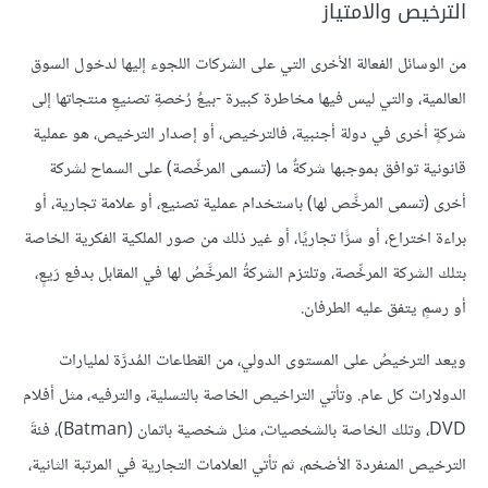
الترخيص والامتياز
من الوسائل الفعالة الأخرى التي على الشركات اللجوء إليها لدخول السوق
العالمية، والتي ليس فيها مخاطرة كبيرة -بيعُ رُخصةِ تصنيعِ منتجاتها إلى
شركةٍ أخرى في دولة أجنبية، فالترخيص، أو إصدار الترخيص، هو عملية
قانونية توافق بموجبها شركةٌ ما (تسمى المرخِّصة) على السماح لشركة
أخرى (تسمى المرخَّص لها) باستخدام عملية تصنيع، أو علامة تجارية، أو
براءة اختراع، أو سرًّا تجاريًا، أو غير ذلك من صور الملكية الفكرية الخاصة
بتلك الشركة المرخِّصة، وتلتزم الشركةُ المرخَّصُ لها في المقابل بدفع رَيعٍ،
أو رسمٍ يتفق عليه الطرفان.
ويعد الترخيصُ على المستوى الدولي، من القطاعات المُدرَّة لمليارات
الدولارات كل عام. وتأتي التراخيص الخاصة بالتسلية، والترفيه، مثل أفلام
DVD، وتلك الخاصة بالشخصيات، مثل شخصية باتمان (Batman)، فئةَ
الترخيص المنفردة الأضخم، ثم تأتي العلامات التجارية في المرتبة الثانية،