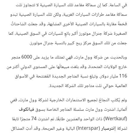
في الساعة. كما إن سماكة مقاعد تلك السيارة الصينية لا تتجاوز ثلث
سماكة مقاعد طرازات السيارات الغربية، ولكن تلك السيارة الصينية تبدو
فخمةً مقارنة بالسيارات الصينية الأخرى المشابهة، وقد جعلتِ الشاحناتُ
الصغيرة شركةَ جنرال موتورز أكبر بائعٍ للسيارات في السوق الصينية، كما
جعلت من تلك السوق مركز ربح كبير بالنسبة جنرال موتورز.
وبالحديث عن شركة وول مارت، فهي تمتلك ما يزيد على 6000 متجر
خارج الولايات المتحدة، وقد بلغت مبيعاتُها على المستوى الدولي أكثر من
116 مليار دولار. وتبلغ نسبة المتاجر الجديدة المُفتتحة في الأسواق
العالمية حوالي ثلث متاجر تلك الشركة الجديدة.
ولم يُكتَبِ النجاحُ لجميع الاستثمارات الخارجية لشركة وول مارت، ففي
ألمانيا، اشترت وول مارت سلسلة المتاجر الخاصة بسوق
فياتكوف
(Wertkauf) ذات الواحد والعشرين طابقًا، ثم اشترت 74 متجرًا تابعًا
لشركة
إنترسبار
(Interspar) البالية وغير المربحة، وقد أدتِ المشاكل