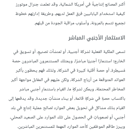
أكثر المصانع إنتاجيةً في أمريكا الشمالية، وقد تعلمت جنرال موتورز
كيفية استخدامِ اليابانيين فرق العمل لديهم، وطريقة إدارتِهم خطوطَ
تجميعٍ تتسم بالمرونة، وأسلوب مراقبة الجودة من قبلهم.
الاستثمار الأجنبي المباشر
تسمى الملكية الفعلية لشركة أجنبية، أو لمنشآت تصنيعٍ، أو تسويق في
الخارج؛ استثمارًا أجنبيًا مباشرًا، ويمتلك المستثمرون المباشرون حصة
مُسيطِرة، أو حصةَ أقلية كبيرة في الشركة، ولذلك فهم يحظون بأكبر
العوائد المتوقعة من أرباح الشركة، ولكن عليهم في المقابل مواجهة أكبر
المخاطر المحتملة، ويمكن لشركةٍ ما، القيام باستثمارٍ أجنبي مباشر
باكتساب حصةٍ في شركةٍ قائمة، أو ببناء منشآتٍ جديدة، وقد يدفعها إلى
القيام بذلك مشاكل في تحويل بعض الموارد لصالح عملية إنتاجٍ في بلد
أجنبي، أو لصعوباتٍ في الحصول على تلك الموارد على الصعيد المحلي،
ويبرز طاقم الموظفين كأحد الموارد المهمة للمستثمرين المباشرين،