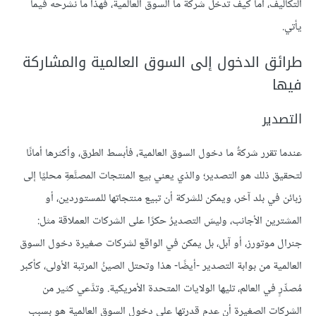
التكاليف، أما كيف تدخلُ شركةٌ ما السوق العالمية، فهذا ما نشرحه فيما
يأتي.
طرائق الدخول إلى السوق العالمية والمشاركة
فيها
التصدير
عندما تقرر شركةٌ ما دخول السوق العالمية، فأبسط الطرق، وأكثرها أمانًا
لتحقيق ذلك هو التصدير؛ والذي يعني بيع المنتجات المصنَّعةِ محليًا إلى
زبائن في بلد آخر، ويمكن للشركة أن تبيع منتجاتها للمستوردين، أو
المشترين الأجانب، وليسَ التصديرُ حكرًا على الشركات العملاقة مثل:
جنرال موتورز، أو آبل، بل يمكن في الواقع لشركات صغيرة دخول السوق
العالمية من بوابة التصدير -أيضًا- هذا وتحتل الصينُ المرتبة الأولى، كأكبر
مُصدِّرٍ في العالم، تليها الولايات المتحدة الأمريكية. وتدَّعي كثير من
الشركات الصغيرة أن عدم قدرتها على دخول السوق العالمية هو بسبب