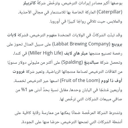
بوصفها أكبر مصادرِ إيراداتِ الترخيص، وترخّصُ شركةُ
كاتربيلر
(Caterpillar) الماركة الخاصة بها للاستثمار في مجالَي الأحذية،
والملابس، حيث تلاقي رواجًا كبيرًا في أوروبا.
وقد تبنَّتِ الشركاتُ في الولايات المتخدة مفهوم الترخيص، فشركة
لابات
بروينع
(Labbat Brewing Company) على سبيل المثال تحوز على
رخصة تصنيع منتجها
ميلر هاي لايف
(Miller High Life) في كندا،
وتحصل شركة
سبالدينغ
(Spalding) على أكثر من مليونَي دولار سنويًا
من اتفاقات الترخيص لصناعة منتجاتها الرياضية، وتعير شركة
فرووت
أوف ذا لووم
(Fruit of the Loom) اسمها عبر الترخيص لخمسة،
وأربعين مُنتَجًا في اليابان وحدها، مقابل نسبةٍ بحدٍّ أدنى هو 1% من
صافي مبيعات الشركات التي ترخِّص لها.
وتشترط الشركة المرخِّصة ضمانًا يمكنها من ممارسةَ رقابةٍ كافية على
أنشطة الشركات التي تمنحها الترخيص، حرصًا منها على الجودة،