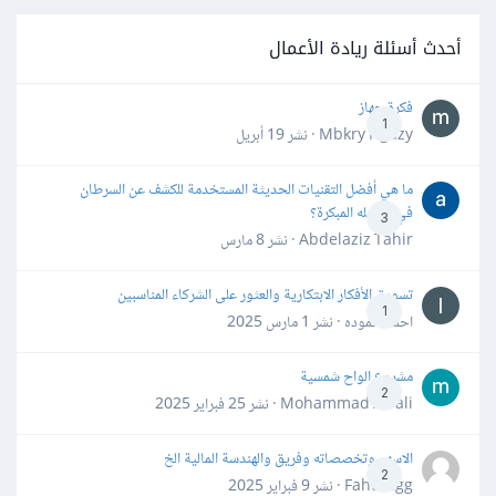
أحدث أسئلة ريادة الأعمال
فكرة جهاز
1
Mbkry Hgazy · نشر
19 أبريل
ما هي أفضل التقنيات الحديثة المستخدمة للكشف عن السرطان
في مراحله المبكرة؟
3
Abdelaziz Tahir · نشر
8 مارس
تسويق الأفكار الابتكارية والعثور على الشركاء المناسبين
1
احمد حموده · نشر
1 مارس 2025
مشروع الواح شمسية
2
Mohammad Awali · نشر
25 فبراير 2025
الاسهم وتخصصاته وفريق والهندسة المالية الخ
2
Fahd Ggg · نشر
9 فبراير 2025