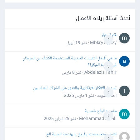
أحدث أسئلة ريادة الأعمال
فكرة جهاز
1
Mbkry Hgazy · نشر
19 أبريل
ما هي أفضل التقنيات الحديثة المستخدمة للكشف عن السرطان
في مراحله المبكرة؟
3
Abdelaziz Tahir · نشر
8 مارس
تسويق الأفكار الابتكارية والعثور على الشركاء المناسبين
1
احمد حموده · نشر
1 مارس 2025
مشروع الواح شمسية
2
Mohammad Awali · نشر
25 فبراير 2025
الاسهم وتخصصاته وفريق والهندسة المالية الخ
2