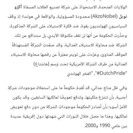
الولايات المتحدة، الاستحواذَ على شركة تصنيع الطلاء؛ المسمّاة
أكزو
نوبل
(AkzoNobel) محدودة المسؤولية، والواقعة في هولندا؛ إذ وقفَ
السياسيون الهولنديون بقوة، ضد فكرة الاستيلاء على الشركة المذكورة،
وحذَّرتِ الحكومة من أنها لن تقف مكتوفة الأيدي، بل ستدافع عن تلك
الشركة ضد محاولة الاستيلاء العدائية، وقد صعَّدتِ الشركةُ المُستهدَفةُ
الموقفَ المناوئ، وغرَّدت على تويتر معبِّرةً عن رفضها محاولة الاستيلاء
العدائية من طرف الشركة الأمريكية تحت وَسم (هاشتاغ)
"DutchPride#"، "الفخر الهولندي
وفي ظل مناخٍ عدائي، قد تُقدِمُ حكومةٌ ما على استملاك موجودات شركةٍ
أجنبية، بأن تنتزع ملكيتها، وتدفع تعويضًا لمالكيها السابقين، وقد يكون
الأمرُ أسوء؛ بأن تُصادرَ الحكومةُ موجوداتِ الشركة من دون دفعِ تعويضٍ
لمالكيها، وهذا ما حصل خلال الثورات التي شهدتها دول إفريقية عديدة
بين عامي 1990 و2000.