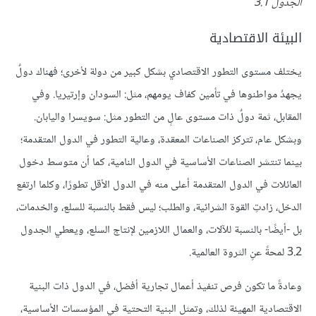
الجدول 3.1
البيئة الاقتصادية
يختلف مستوى التطور الاقتصادي بشكل كبير من دولة لأخرى؛ فهناك دولٌ
يجهدُ مواطنوها في تأمين كفاف يومهم، مثل: السودان وإرتيريا. وفي
المقابل، ثمة دولٌ ذات مستوى عالٍ من التطور مثل: سويسرا واليابان.
وبشكل عام، تتركز الصناعات المعقدة، وعالية التطور في الدول المتقدمة؛
بينما تنتشر الصناعات الأساسية في الدول النامية، كما أن متوسط دخول
العائلات في الدول المتقدمة أعلى منه في الدول الأقل تطورًا، وكلما ارتفع
الدخل، زادتِ القوة الشرائية، والطلب؛ ليس فقط بالنسبة للسلع، والخدمات،
بل -أيضًا- بالنسبة للآلات، والعمال اللازمين لإنتاج السلع، ويعطي الجدول
3.2 لمحةً عنِ الثروة العالمية.
وعادةً ما تكون فرص تنفيذ أعمال تجارية أفضل، في الدول ذات البنية
الاقتصادية المهيئة لذلك، وتمثل البنية التحتية في المؤسسات الأساسية،