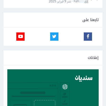
Fahd Ggg · نشر
9 فبراير 2025
تابعنا على
إعلانات