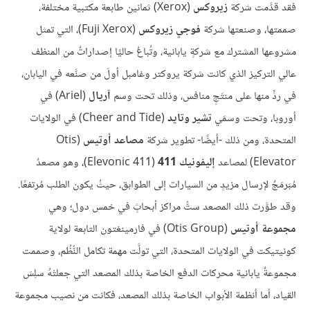
فقد قدَّمت شركة
زيروكس
(Xerox) ثمانين طابعة مكتبية مختلفة،
صممتها، وصنعتها شركة
فوجي زيروكس
(Fuji Xerox)، التي تمثل
مشروعها المشترك مع شركةٍ يابانية، وتُباعُ حاليًا إصداراتٌ من المنظف
عالي التركيز الذي كانت شركة يروكتر وغامبل أولَ من صنَّعه في اليابان،
في ردٍّ منها على منتَجٍ منافس، وذلك تحت وسم
آريال
(Ariel) في
أوروبا، وتحت وسمَي
تشير وتايد
(Cheer and Tide) في الولايات
المتحدة، ومن ذلك -أيضًا- تطوير شركة
مصاعد أوتيس
(Otis
Elevator) لمصاعد
إليفونيك 411
(Elevonic 411)، وهو مصعدٌ
مُبَرمَجٌ لإرسال مزيدٍ من السيارات إلى الطوابق، حيثُ يكون الطلب مُرتفعًا.
وقد طوَّرت ذلك المصعد ستُّ مراكز أبحاثٍ في خمس دول؛ وهي
مجموعة أوتيس
(Otis Group) في فارمينغتون التابعة لولاية
كونيتيكت في الولايات المتحدة، التي تولَّت مهمة تكامل النُّظُم، وصممت
مجموعةٌ يابانية محركات الدفع الخاصة بذلك المصعد التي جعلتْهُ سلِسَ
القياد، أما أنظمة الأبواب الخاصة بذلك المصعد، فكانت من نصيب مجموعة