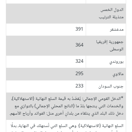
الدول الخمس
متذيلة الترتيب
مدغشقر
391
جمهورية إفريقيا
364
الوسطى
بوروندي
324
مالاوي
295
جنوب السودان
233
*الدخل القومي الإجمالي: يُقضَدُ به قيمة السلع النهائية (الاستهلاكية)،
والخدمات التي ينتجها بلدٌ ما (الناتج المحلي الإجمالي) بالتوازي مع
دخلِ ذلك البلد الذي يتلقاه من بلدانٍ أخرى مثل: الفوائد وأرباح الأسهم.
السلع النهائية (الاستهلاكية): وهي السلع التي تُستهلك في النهاية، بدلًا