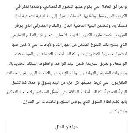
والمرافق العامة التي يقوم عليها التطور الاقتصادي، وعندما نفكر في
الكيفية التي يعمل وفقًا لها اقتصادُنا، نميل إلى عدِّ البنية التحتية أمرًا
مُسلَّمًا به، وتتضمن البنية التحتيةُ المالَ، والنظام المصرفي الذي يوفر
القروض الاستثمارية الكبرى اللازمة للأعمال التجارية؛ والنظامَ التعليمي
الذي ينتج ذلك التنوع المذهل من المهارات، والأبحاث التي لا غنىً عنها
لتشغيل خطوطِ الإنتاج؛ وتضم -كذلك- أنظمة الاتصالاتِ، والمواصلات
الواسعة، والطرق السريعة ضمن البلد الواحد، وخطوط السكك الحديدية،
والقنوات المائية، والهواتف، ومواقع الإنترنت، والأنظمة البريدية، ومحطات
التلفزيون، التي تربط جميعُها كل جزء من البلد بسوقٍ واحدة، كما تشملُ
البنيةُ التحتيةُ -كذلك- أنظمةَ الطاقة التي تُشغِّل المصانع، ولا حاجة للتذكير
بأنها تضم نظامَ السوق الذي يوصِل السلع، والخدمات إلى المنازل
والشركات.
مواطن المال