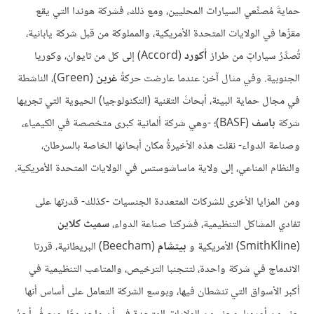
حمايةَ مُصنِّعي السيارات المحليين، ومع ذلك، فشركة هوندا التي يقع
مقرُّها في الولايات المتحدة الأمريكية، والمملوكة من قبل شركة يابانية،
تُصدِّرُ سياراتٍ من طراز
أكورد
(Accord) إلى كل من تايوان، وكوريا
الجنوبية. وفي مثال آخر: عندما عارضت حركةُ
غرين
(Green)، الناشطة
في مجال حماية البيئة، أبحاثَ التقنية (التكنولوجيا) الحيوية التي تجريها
شركة
باسف
(BASF)؛ -وهي شركة ألمانية كبرى متخصصة في الكيمياء،
وصناعة الدواء- نقلت هذه الأخيرةُ مكان أبحاثها الخاصة بالسرطان،
والنظام المناعي، إلى ولاية ماساشوستس في الولايات المتحدة الأمريكية.
ومن المزايا الأخرى للشركات المتعددة الجنسيات -كذلك- قدرتها على
تفادي المشاكل التنظيمية، فشركتا صناعة الدواء،
سميث كلاين
(SmithKline) الأمريكية و
بيتشام
(Beecham) البريطانية، قررتا
الاندماج في شركة واحدة، لتتجنبا الترخيص، والمتاعب التنظيمية في
أكبر الأسواق التي تنشطان فيها، وبوسع الشركة التعامل على أساس أنها