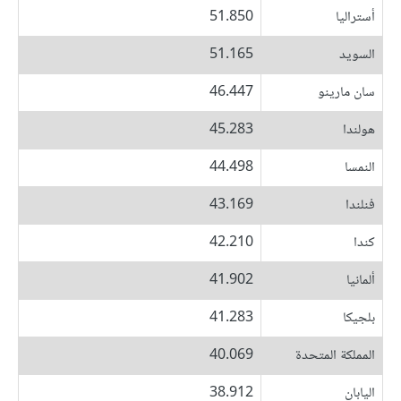
أستراليا
51.850
السويد
51.165
سان مارينو
46.447
هولندا
45.283
النمسا
44.498
فنلندا
43.169
كندا
42.210
ألمانيا
41.902
بلجيكا
41.283
المملكة المتحدة
40.069
اليابان
38.912