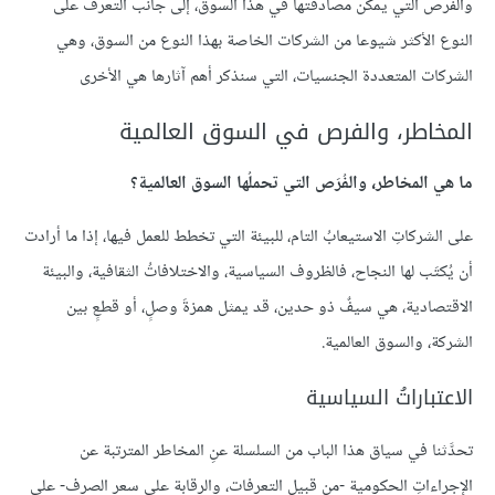
والفرص التي يمكن مصادفتها في هذا السوق، إلى جانب التعرف على
النوع الأكثر شيوعا من الشركات الخاصة بهذا النوع من السوق، وهي
الشركات المتعددة الجنسيات، التي سنذكر أهم آثارها هي الأخرى
المخاطر، والفرص في السوق العالمية
ما هي المخاطر، والفُرَص التي تحملُها السوق العالمية؟
على الشركاتِ الاستيعابُ التام، للبيئة التي تخطط للعمل فيها، إذا ما أرادت
أن يُكتَب لها النجاح، فالظروف السياسية، والاختلافاتُ الثقافية، والبيئة
الاقتصادية، هي سيفٌ ذو حدين، قد يمثل همزةَ وصلٍ، أو قطعٍ بين
الشركة، والسوق العالمية.
الاعتباراتُ السياسية
تحدَّثنا في سياق هذا الباب من السلسلة عنِ المخاطر المترتبة عن
الإجراءاتِ الحكومية -من قبيل التعرفات، والرقابة على سعر الصرف- على