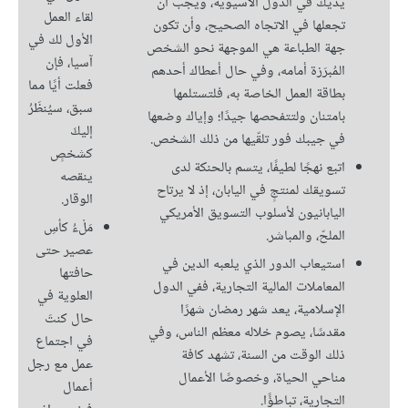
يديك في الدول الآسيوية، ويجب أن
لقاء العمل
تجعلها في الاتجاه الصحيح، وأن تكون
الأول لك في
جهة الطباعة هي الموجهة نحو الشخص
آسيا، فإن
المُبرَزة أمامه، وفي حال أعطاك أحدهم
فعلت أيًا مما
بطاقة العمل الخاصة به، فلتستلمها
سبق، سيُنظَرُ
بامتنان ولتتفحصها جيدًا؛ وإياك وضعها
إليكَ
في جيبك فور تلقّيها من ذلك الشخص.
كشخصٍ
اتبع نهجًا لطيفًا، يتسم بالحنكة لدى
ينقصه
تسويقك لمنتجٍ في اليابان، إذ لا يرتاح
الوقار.
اليابانيون لأسلوب التسويق الأمريكي
مَلْءُ كأسِ
الملحّ، والمباشر.
عصير حتى
استيعاب الدور الذي يلعبه الدين في
حافتها
المعاملات المالية التجارية، ففي الدول
العلوية في
الإسلامية، يعد شهر رمضان شهرًا
حال كنتَ
مقدسًا، يصوم خلاله معظم الناس، وفي
في اجتماع
ذلك الوقت من السنة، تشهد كافة
عمل مع رجل
مناحي الحياة، وخصوصًا الأعمال
أعمال
التجارية، تباطؤًا.