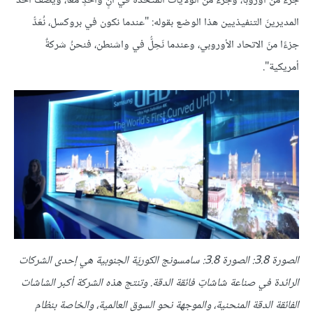
جزء من أوروبا، وجزء من الولايات المتحدة في أنٍ واحدٍ معًا، ويصفُ أحدُ
المديرينَ التنفيذيين هذا الوضع بقوله: "عندما نكون في بروكسل، نُعَدُّ
جزءًا منَ الاتحاد الأوروبي، وعندما نَحِلُّ في واشنطن، فنحنُ شركةٌ
أمريكية".
الصورة 3.8: الصورة 3.8: سامسونج الكوريّة الجنوبية هي إحدى الشركات
الرائدة في صناعة شاشاتٍ فائقة الدقة. وتنتج هذه الشركة أكبر الشاشات
الفائقة الدقة المنحنية، والموجهة نحو السوق العالمية، والخاصة بنظام