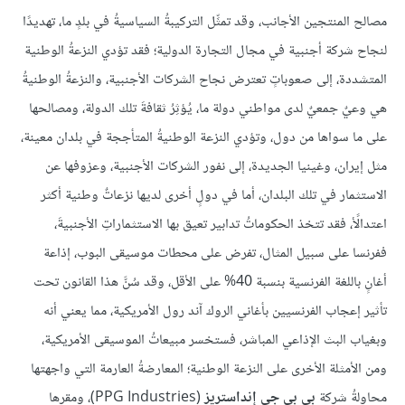
مصالح المنتجين الأجانب، وقد تمثِّل التركيبةُ السياسيةُ في بلدٍ ما، تهديدًا
لنجاح شركة أجنبية في مجال التجارة الدولية؛ فقد تؤدي النزعةُ الوطنية
المتشددة، إلى صعوباتٍ تعترض نجاح الشركات الأجنبية، والنزعةُ الوطنيةُ
هي وعيٌ جمعيٌ لدى مواطني دولة ما، يُؤثِرُ ثقافةَ تلك الدولة، ومصالحها
على ما سواها من دول، وتؤدي النزعة الوطنيةُ المتأججة في بلدان معينة،
مثل إيران، وغينيا الجديدة، إلى نفور الشركات الأجنبية، وعزوفها عن
الاستثمار في تلك البلدان، أما في دولٍ أخرى لديها نزعاتٌ وطنية أكثر
اعتدالًأ، فقد تتخذ الحكوماتُ تدابير تعيق بها الاستثماراتِ الأجنبيةَ،
ففرنسا على سبيل المثال، تفرض على محطات موسيقى البوب، إذاعة
أغانٍ باللغة الفرنسية بنسبة 40% على الأقل، وقد سُنَّ هذا القانون تحت
تأثير إعجاب الفرنسيين بأغاني الروك آند رول الأمريكية، مما يعني أنه
وبغياب البث الإذاعي المباشر، فستخسر مبيعاتُ الموسيقى الأمريكية،
ومن الأمثلة الأخرى على النزعة الوطنية؛ المعارضةُ العارمة التي واجهتها
محاولةُ شركة
بي بي جي إنداستريز
(PPG Industries)، ومقرها