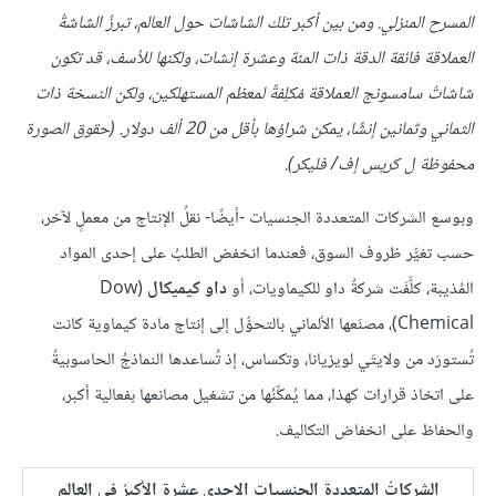
المسرح المنزلي. ومن بين أكبر تلك الشاشات حول العالم، تبرزُ الشاشةُ
العملاقة فائقة الدقة ذات المئة وعشرة إنشات، ولكنها للأسف، قد تكون
شاشاتُ سامسونج العملاقة مُكلِفةً لمعظم المستهلكين، ولكن النسخة ذات
الثماني وثمانين إنشًا، يمكن شراؤها بأقل من 20 ألف دولار. (حقوق الصورة
محفوظة ل كريس إف/ فليكر).
وبوسع الشركات المتعددة الجنسيات -أيضًا- نقلُ الإنتاج من معملٍ لآخر،
حسب تغيُّر ظروف السوق، فعندما انخفض الطلبُ على إحدى المواد
المُذيبة، كلَّفَت شركةُ داو للكيماويات، أو
داو كيميكال
(Dow
Chemical)، مصنَعها الألماني بالتحوُّل إلى إنتاج مادة كيماوية كانت
تُستورَد من ولايتَي لويزيانا، وتكساس، إذ تُساعدها النماذجُ الحاسوبيةُ
على اتخاذ قرارات كهذا، مما يُمكِّنُها من تشغيل مصانعها بفعالية أكبر،
والحفاظ على انخفاض التكاليف.
الشركاتُ المتعددة الجنسيات الإحدى عشرة الأكبرُ في العالم