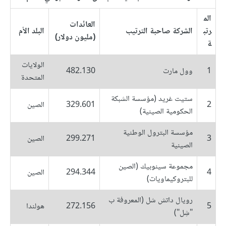
الم
العائدات
رتب
الشركة صاحبة الترتيب
البلد الأم
(مليون دولار)
ة
الولايات
1
وول مارت
482.130
المتحدة
ستيت غريد (مؤسسة الشبكة
2
329.601
الصين
الحكومية الصينية)
مؤسسة البترول الوطنية
3
299.271
الصين
الصينية
مجموعة سينوبيك (الصين
4
294.344
الصين
للبتروكيماويات)
رويال داتش شل (المعروفة ب
5
272.156
هولندا
"شِل")