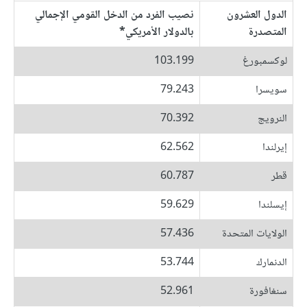
الدول العشرون
نصيب الفرد من الدخل القومي الإجمالي
المتصدرة
بالدولار الأمريكي*
لوكسمبورغ
103.199
سويسرا
79.243
النرويج
70.392
إيرلندا
62.562
قطر
60.787
إيسلندا
59.629
الولايات المتحدة
57.436
الدنمارك
53.744
سنغافورة
52.961