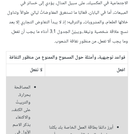
الاجتماعية في المكسيك، على سبيل المثال، يؤدي إلى خسائر في
المبيعات، أما في اليابان، فغالبًا ما تستغرق المفاوضاتُ لياليَ طوالاً وتناول
خلالها الطعام، والمشروبات، والترفيه؛ إذ لا يبدأ التفاوض التجاري إلا بعد
نسجِ علاقة شخصية وثيقة.،ويبيّنُ الجدول 3.1 أدناه ما يجب أن تفعل،
وما يجب ألا تفعل، من منظورِ ثقافة الشعوب.
قواعد توجيهية، وأمثلة حول المسموح والممنوع من منظور الثقافة
افعل
لا تفعل
المصافحة
بحرارة،
والتربيتُ
على الكتف،
والاكتفاء
بذكر الاسم
أبرز دائمًا بطاقة العمل الخاصة بك بكلتا
الأول في