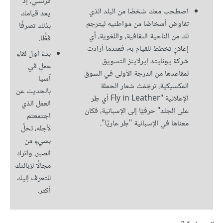
فرنسي، إذ
اصطحب معك شخصًا من البلد الذي
يعد قيامك
تفاوض أشخاصًا من مواطنيه ليترجم
بذلك تصرفًا
لك من الناحية الثقافية، واللغوية، أي
فظًّا.
إعلانٍ تخطط للقيام به، فعندما أرادت
بدءُ أول لقاءِ
شركة يونايتد إيرلاينز التسويق
عملٍ في
لمقاعدها من الدرجة الأولى في السوق
آسيا
المكسيكية، ترجَمَتْ شعار الحملة
بالحديث عن
الإعلانية "Fly in Leather أي طِر
العمل الذي
على الجلد" حرفيًا إلى الإسبانية، فكان
اجتمعتم
معناها في الإسبانية "طِر عاريًا".
لأجله، تحلَّ
بشيءٍ من
الصبر، واترك
مجالًا لزبائنك
للتعرف إليك
أكثر.