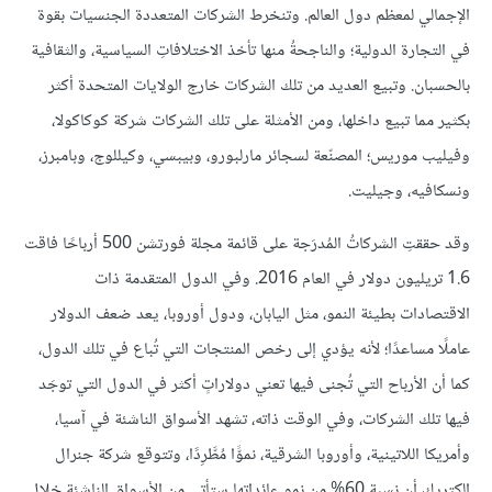
الإجمالي لمعظم دول العالم. وتنخرط الشركات المتعددة الجنسيات بقوة
في التجارة الدولية؛ والناجحةُ منها تأخذ الاختلافاتِ السياسية، والثقافية
بالحسبان. وتبيع العديد من تلك الشركات خارج الولايات المتحدة أكثر
بكثير مما تبيع داخلها، ومن الأمثلة على تلك الشركات شركة كوكاكولا،
وفيليب موريس؛ المصنّعة لسجائر مارلبورو، وبيبسي، وكيللوج، وبامبرز،
ونسكافيه، وجيليت.
وقد حققتِ الشركاتُ المُدرَجة على قائمة مجلة فورتشن 500 أرباحًا فاقت
1.6 تريليون دولار في العام 2016. وفي الدول المتقدمة ذات
الاقتصادات بطيئة النمو، مثل اليابان، ودول أوروبا، يعد ضعف الدولار
عاملًا مساعدًا؛ لأنه يؤدي إلى رخص المنتجات التي تُباع في تلك الدول،
كما أن الأرباح التي تُجنى فيها تعني دولاراتٍ أكثر في الدول التي توجَد
فيها تلك الشركات، وفي الوقت ذاته، تشهد الأسواق الناشئة في آسيا،
وأمريكا اللاتينية، وأوروبا الشرقية، نموًّا مُطَّرِدًا، وتتوقع شركة جنرال
إلكتريك أن نسبة 60% من نمو عائداتها ستأتي من الأسواق الناشئة خلال