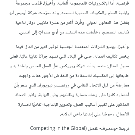
فرنسية، أما الإلكترونيات فلمجموعة ألمانية. وأخيرًا، قدَّمت مجموعةٌ
يابانية القطع والمكونات الصغيرة للمصعد. وقد صرَّحَت شركة أوتيس أنها
بفضل هذا التعاون الدولي، وفَّرت أكثر من عشرة ملايين دولار لناحية
تكاليف التصميم، وخفَّضت مدة التنفيذ من أربع سنواتٍ إلى اثنتين.
وأخيرًا، بوسع الشركات المتعددة الجنسية توفير كثير من المال فيما
يخص تكاليف العمالة، حتى في البلاد التي تشهد حِراكًا نقابيًا عاليًا، فعلى
سبيل المثال: عندما بدأت شركة زيروكس، نقلَ العمل الخاص بإعادة بناء
طابعاتها إلى المكسيك للاستفادة منِ انخفاض الأجور هناك، واجهت
معارضةً من قبل الاتحاد النقابي في روتشستر نيويورك، الذي شعر بأنّ
أعضاءه كانوا على وشك خسارة وظائفهم، وفي النهاية، وافق الاتحادُ
المذكور على تغيير أساليب العمل، وتطوير الإنتاجية؛ تفاديًا لخسارة
الأعمال، وحرصًا على إبقائها داخل الولاية.
ترجمة -وبتصرف- للفصل (Competing in the Global