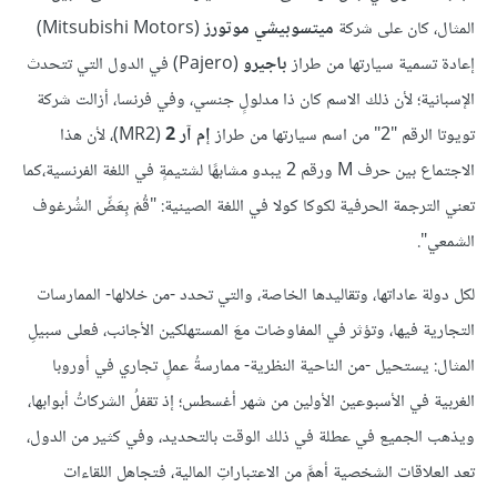
المثال، كان على شركة
ميتسوبيشي موتورز
(Mitsubishi Motors)
إعادة تسمية سيارتها من طراز
باجيرو
(Pajero) في الدول التي تتحدث
الإسبانية؛ لأن ذلك الاسم كان ذا مدلولٍ جنسي، وفي فرنسا، أزالت شركة
تويوتا الرقم "2" من اسم سيارتها من طراز
إم آر 2
(MR2)، لأن هذا
الاجتماع بين حرف M ورقم 2 يبدو مشابهًا لشتيمةٍ في اللغة الفرنسية،كما
تعني الترجمة الحرفية لكوكا كولا في اللغة الصينية: "قُمْ بِعَضِّ الشُرغوف
الشمعي".
لكل دولة عاداتها، وتقاليدها الخاصة، والتي تحدد -من خلالها- الممارسات
التجارية فيها، وتؤثر في المفاوضات معَ المستهلكين الأجانب، فعلى سبيلِ
المثال: يستحيل -من الناحية النظرية- ممارسةُ عملٍ تجاري في أوروبا
الغربية في الأسبوعين الأولين من شهر أغسطس؛ إذ تقفلُ الشركاتُ أبوابها،
ويذهب الجميع في عطلة في ذلك الوقت بالتحديد، وفي كثير من الدول،
تعد العلاقات الشخصية أهمَّ من الاعتباراتِ المالية، فتجاهل اللقاءات