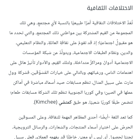
الاختلافات الثقافية
تُعَدُّ الاختلافات الثقافية أمرًا طبيعيًّا بالنسبة لأي مجتمعٍ، وهي تلك
المجموعة من القيم المشتركة بين مواطني ذلك المجتمع، والتي تحدد ما
هو مقبولٌ اجتماعيًا؛ إذ قد تقومُ على ثقافةِ العائلةِ، والنظام التعليمي،
والدين، ونظام الطبقات الاجتماعية، ويتولَّدُ عن شبكة المؤسسات
الاجتماعية أدوارٌ، ومراكزُ متداخلة، ولتلك القِيَم، والأدوار تأثيرٌ هائل على
اهتمامات الناس، ورغباتهم، وبالتالي على خيارات المُسَوِّقين، فشركة وول
مارت على سبيل المثال، تنظم مسابقات صيد أسماك مباشرة في أماكن
عملها في الصين؛ وفي كوريا الجنوبية تنظم تلك الشركة مسابقات طعام؛
تتضمن طبقًا كوريًا شعبيًا، هو طبق
كمتشي
(Kimchee).
كما تعد اللغة -أيضًا- أحدى المظاهر المهمة للثقافة، وعلى المسوقين
الحرصُ على اختيار أسماء المنتجات، والشعارات، والرسائل الترويجية،
تجنبًا لحصول أي لبس، أو معنىً خاطئًا قد يفهمه العملاء، فعلى سبيل