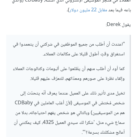
العملاء في متجر الموسيقى الإلكتروني الذي أسسه، CDBaby (والذي
باعه فيما بعد
مقابل
22 مليون دولار
).
يقول Derek:
"اعتدت أن أطلب من جميع الموظفين في شركتي أن يتعمدوا في
استغراق وقتٍ أطول قليلا على مكالمات العملاء.
كما أود أن أطلب منهم أن يطّلعوا على ألبومات وكتالوجات العملاء
وإلقاء نظرة على صورهم ومعدّاتهم، للتعرّف عليهم قليلا.
تخيل مدى تأثير ذلك على العميل عندما يعرف أنّه يتحدّث إلى
شخص مُختصّ في الموسيقى (لأنّ أغلب العاملين في CDBaby
هم من الموسيقيين) وبالتالي هو شخص يفهم احتياجاته، بدلا من
سماع شيء مثل، 'شكرا لك سيدي العميل 4325، كيف يمكنني أن
أعالج مشكلتك بسرعة؟'".