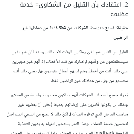
2. اعتقادك بأن القليل من الشكاوى= خدمة
عظيمة
حقيقة: تسمع متوسط الشركات من 4% فقط من عملائها غير
الراضين.
القليل من الناس هم الذي يملكون الوقت لأخطائك، وعدد أقل هم الذين
سيستقطعون من وقتهم لإخبارك عن تلك الأخطاء، إذ أنّهم غير مجبرين
على ذلك؛ أنت من أخطأ، وهم لديهم أعمال يقومون بها. يعني ذلك أنك
ستسمع من جزء من عملائك غير الراضين فقط.
يُدرك جميع أصحاب الشركات أنّهم يملكون مجموعة واسعة من العملاء،
وبذلك لن يكونوا قادرين على إرضائهم جميعا (حتّى أنّ بعضهم غير
مناسب للعرض الذي توفره الشركة). لكنّ ذلك لا يمنع من السعي المتواصل
لتحسين خدمة العملاء. وهذا الأمر يستحيل القيام به بدون التغذية
الراجعة feedback الصريحة من العملاء. وإذا كنت تعتمد على العملاء