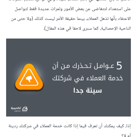
على استعداد لتتغاضى عن بعض الأمور ولمرات عديدة فقط لتواصل
الاعتقاد بأنّها تذهل العملاء، بينما حقيقة الأمر ليست كذلك (ولا حتى من
الناحية الإحصائية، كما سنرى لاحقا في هذه المقال).
إذا، كيف يمكنك أن تعرف فيما إذا كانت خدمة العملاء في شركتك رديئة
أم لا؟