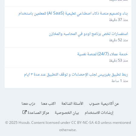
بناء وتصميم منصة ذكاء اصطناعي تعليمية (AI SaaS) للمعلمين باستخدام 
Bubble.io
منذ 37 دقيقة
استفسارات تخص برنامج اودو في المحاسبه والمخازن
منذ 52 دقيقة
خدمة عملاء (24/7) لمنصة نفسية
منذ 53 دقيقة
ربط تطبيق بفيربيس لجلب الإحصاءات و توقف التطبيق عند مدة ٣ ايام
منذ 1 ساعة
عن أكاديمية حسوب
الأسئلة الشائعة
اكتب معنا
درّب معنا
إرشادات الاستخدام
بيان الخصوصية
مركز المساعدة
© 2025
Hsoub
.
Content licensed under
CC BY-NC-SA 4.0
unless mentioned
otherwise.