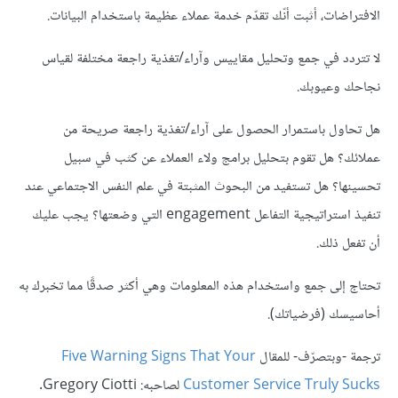
الافتراضات، أثبت أنّك تقدّم خدمة عملاء عظيمة باستخدام البيانات.
لا تتردد في جمع وتحليل مقاييس وآراء/تغذية راجعة مختلفة لقياس
نجاحك وعيوبك.
هل تحاول باستمرار الحصول على آراء/تغذية راجعة صريحة من
عملائك؟ هل تقوم بتحليل برامج ولاء العملاء عن كثب في سبيل
تحسينها؟ هل تستفيد من البحوث المثبتة في علم النفس الاجتماعي عند
تنفيذ استراتيجية التفاعل engagement التي وضعتها؟ يجب عليك
أن تفعل ذلك.
تحتاج إلى جمع واستخدام هذه المعلومات وهي أكثر صدقًا مما تخبرك به
أحاسيسك (فرضياتك).
ترجمة -وبتصرّف- للمقال
Five Warning Signs That Your
Customer Service Truly Sucks
لصاحبه: Gregory Ciotti.