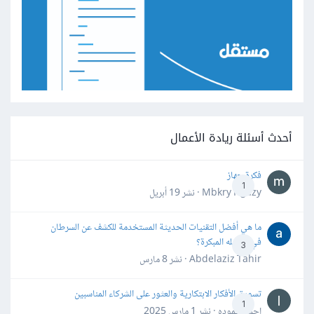
أحدث أسئلة ريادة الأعمال
فكرة جهاز
1
Mbkry Hgazy · نشر
19 أبريل
ما هي أفضل التقنيات الحديثة المستخدمة للكشف عن السرطان
في مراحله المبكرة؟
3
Abdelaziz Tahir · نشر
8 مارس
تسويق الأفكار الابتكارية والعثور على الشركاء المناسبين
1
احمد حموده · نشر
1 مارس 2025