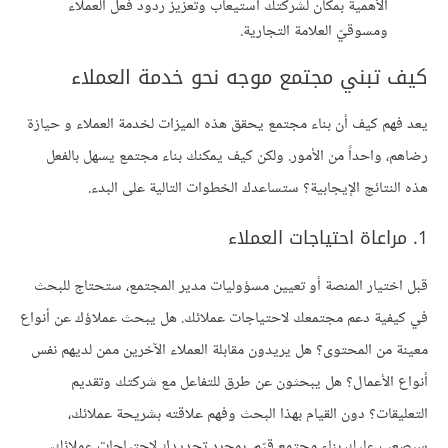
الأهمية بمكان لشركتك استيعاب وتعزيز ردود فعل العملاء
ومسوقيّ العلامة التجارية.
كيف تبني مجتمع موجه نحو خدمة العملاء
يعد فهم كيف أن بناء مجتمع يحقق هذه الميزات لخدمة العملاء و حيازة
رضاهم، واحداً من الأمور. ولكن كيف يمكنك بناء مجتمع يسهل بالفعل
هذه النتائج الإيجابية؟ ستساعدك الخطوات التالية على البدء.
1. مراعاة احتياجات العملاء
قبل اختيار المنصة أو تعيين مسؤوليات مدير المجتمع، ستحتاج للبحث
في كيفية دعم مجتمعك لاحتياجات عملائك. هل يبحث عملاؤك عن أنواع
معينة من المحتوى؟ هل يريدون مقابلة العملاء الآخرين ممن لديهم نفس
أنواع الأعمال؟ هل يبحثون عن طرق للتفاعل مع شركتك وتقديم
التعليقات؟ دون القيام بهذا البحث وفهم علاقته بشريحة عملائك،
سيصعب عليك بناء مجتمع قيّم. بمجرد تحديدك لاحتياجات عملائك،