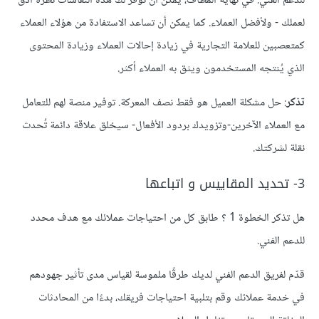
للدعم الفني. في نهاية المطاف، يمكن ان توفر لك هذه النقاشات نظرة أدق
لعملك - ولأفضل العملاء. كما يمكن أن تساعد الاستفادة من هؤلاء العملاء
كمتعصبين للعلامة التجارية في زيادة إحالات العملاء وزيادة المحتوى
الذي يُنتجه المستخدمون ويثق به العملاء أكثر.
تذكر
: حل مشكلة العميل هو فقط نصف المعركة. توفير منصة لهم للتعامل
مع العملاء الآخرين-وتزويدك بردود الأفعال- سيخلق علاقة دائمة تُحدث
نقلة لشركتك.
3- تحديد المقاييس و اتباعها
هل تذكر الخطوة 1 ؟ طابق كل من احتياجات عملائك مع هدف محدد
للدعم الفني.
قدّم لفريق الدعم الفني لديك طرقًا ملموسة لقياس مدى تأثير جهودهم
في خدمة عملائك وقم بتلبية احتياجات فريقك، بدءًا من المحادثات