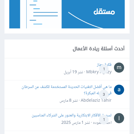
أحدث أسئلة ريادة الأعمال
فكرة جهاز
1
Mbkry Hgazy · نشر
19 أبريل
ما هي أفضل التقنيات الحديثة المستخدمة للكشف عن السرطان
في مراحله المبكرة؟
3
Abdelaziz Tahir · نشر
8 مارس
تسويق الأفكار الابتكارية والعثور على الشركاء المناسبين
1
احمد حموده · نشر
1 مارس 2025