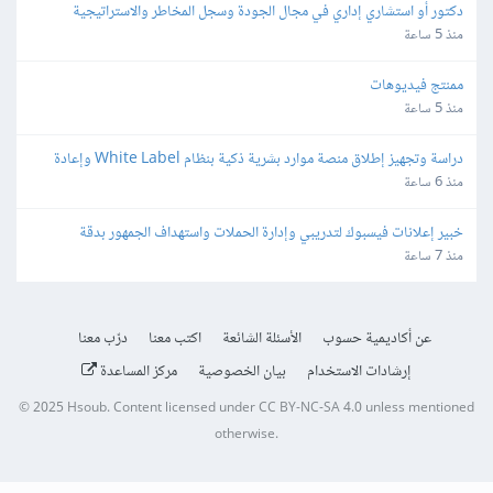
دكتور أو استشاري إداري في مجال الجودة وسجل المخاطر والاستراتيجية 
والمجالات القانونية
منذ 5 ساعة
ممنتج فيديوهات
منذ 5 ساعة
دراسة وتجهيز إطلاق منصة موارد بشرية ذكية بنظام White Label وإعادة 
البيع
منذ 6 ساعة
خبير إعلانات فيسبوك لتدريبي وإدارة الحملات واستهداف الجمهور بدقة
منذ 7 ساعة
عن أكاديمية حسوب
الأسئلة الشائعة
اكتب معنا
درّب معنا
إرشادات الاستخدام
بيان الخصوصية
مركز المساعدة
© 2025
Hsoub
.
Content licensed under
CC BY-NC-SA 4.0
unless mentioned
otherwise.