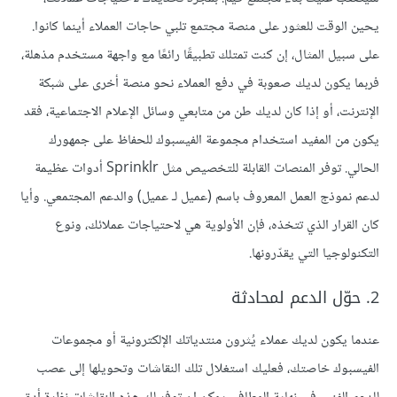
يحين الوقت للعثور على منصة مجتمع تلبي حاجات العملاء أينما كانوا.
على سبيل المثال، إن كنت تمتلك تطبيقًا رائعًا مع واجهة مستخدم مذهلة،
فربما يكون لديك صعوبة في دفع العملاء نحو منصة أخرى على شبكة
الإنترنت، أو إذا كان لديك طن من متابعي وسائل الإعلام الاجتماعية، فقد
يكون من المفيد استخدام مجموعة الفيسبوك للحفاظ على جمهورك
الحالي. توفر المنصات القابلة للتخصيص مثل Sprinklr أدوات عظيمة
لدعم نموذج العمل المعروف باسم (عميل لـ عميل) والدعم المجتمعي. وأيا
كان القرار الذي تتخذه، فإن الأولوية هي لاحتياجات عملائك، ونوع
التكنولوجيا التي يقدّرونها.
2. حوّل الدعم لمحادثة
عندما يكون لديك عملاء يُثرون منتدياتك الإلكترونية أو مجموعات
الفيسبوك خاصتك، فعليك استغلال تلك النقاشات وتحويلها إلى عصب