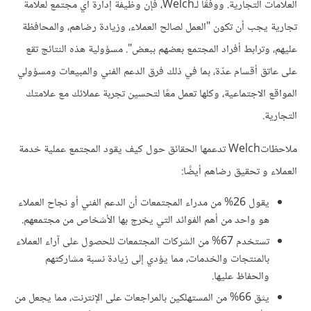
العلامات التجارية. ووفقًا لـWelch، فإن وظيفة إدارة أي مجتمع لعلامة
تجارية يجب أن تكون "العمل لصالح العملاء، وزيادة رضاهم، والمحافظة
عليهم، وترابط أفراد المجتمع بعضهم ببعض". مسؤولية هذه النتائج تقع
على عاتق أقسام عدّة، بما في ذلك فرق الدعم الفني والمبيعات ومسؤولي
المواقع الاجتماعية، وكلها تعمل معًا لتحسين تجربة عملائك مع علامتك
التجارية.
ملاحظاتWelch تدعمها الحقائق حول كيف يقود المجتمع عملية خدمة
العملاء و تحقيق رضاهم أيضًا:
يقول 26% من مدراء المجتمعات أن الدعم الفني أو نجاح العملاء
هو واحد من أهم الفوائد التي يخرج بها الأشخاص من مجتمعهم.
تستخدم 67% من الشركات المجتمعات للحصول على آراء العملاء
بالمنتجات والخدمات، مما يؤدي إلى زيادة نسبة مشاركتهم
والحفاظ عليها.
يثق 66% من المستهلكين بالمراجعات على الإنترنت، مما يجعل من