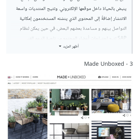
ينبض بالحياة داخل موقعها الإلكتروني. وتتيح المنتديات واسعة
الانتشار إضافةً إلى المحتوى الذي ينشئه المستخدمون إمكانية
التواصل بينهم و مساعدة بعضهم البعض، في حين يمكن لنظام
SAP تتبع احتياجات أعضاء المجتمع من ناحية الدعم الفني
أظهر المزيد
والمبيعات ومن ثم تلبيتها. كما لو كان لدى SAP مجموعة الاختبار
الخاصة بها – والتي يُعاد تشكيلها باستمرار.
3 - Made Unboxed