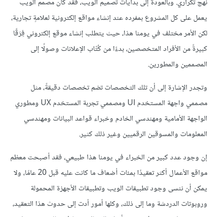
نهج تكراري. وبالعودة إلى بدايات تصميم الويب، فقد كان مصمم الويب
يعمل على كل المشروع بمفرده عند إنشاء مواقع إلكترونية لعلامةٍ تجارية،
لكن الأمر مختلف في يومنا هذا، حيث يتطلب إنشاء موقع إلكتروني فِرَقًا
كبيرةً من الأفراد المتخصصين، بدءًا من كُتّاب الإعلانات وصولًا إلى
المصممين والمطورين.
وتجدر الإشارة إلى أن تلك التخصصات تضم تخصصات دقيقةً، مثل
مصممي واجهة المستخدم UI ومصممي تجربة المستخدم UX ومطوري
الواجهة الأمامية ومهندسي الخادم وخبراء قواعد البيانات ومهندسي
المعلومات والمسوقين الرقميين وغير ذلك كثير.
إن وجود عدد كبير من الخبراء في يومنا هذا طبيعي، فقد أصبحت معظم
مواقع الأعمال أكثر تعقيدًا بمئات أضعاف ما كانت عليه قبل 20 عامًا، ولا
يمكن أن ننسى وجود تطبيقات الويب وتطبيقات الأجهزة المحمولة
وروبوتات الدردشة وما إلى ذلك، وكلها أمور أدت إلى حدوث هذا التعقيد،