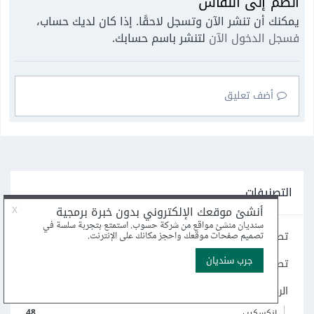
انضم إلى النقاش
يمكنك أن تنشر الآن وتسجل لاحقًا. إذا كان لديك حساب،
فسجل الدخول الآن
لتنشر باسم حسابك.
أضف تعليق
التصنيفات
تصميم تجربة المستخدم UX
195
تصميم واجهة المستخدم UI
41
الرسوميات
239
48
إنكسكيب