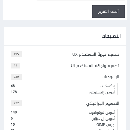
أضف التقرير
التصنيفات
تصميم تجربة المستخدم UX
195
تصميم واجهة المستخدم UI
41
الرسوميات
239
48
إنكسكيب
178
أدوبي إليستريتور
التصميم الجرافيكي
222
140
أدوبي فوتوشوب
6
أدوبي إن ديزاين
10
جيمب GIMP