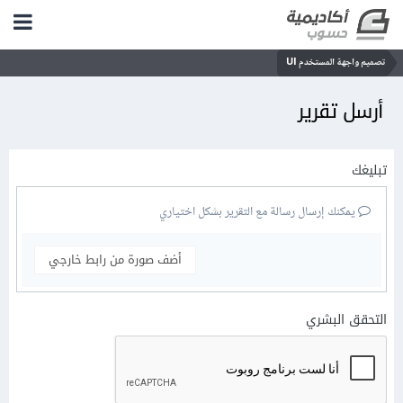
تصميم واجهة المستخدم UI
أرسل تقرير
تبليغك
يمكنك إرسال رسالة مع التقرير بشكل اختياري
أضف صورة من رابط خارجي
التحقق البشري