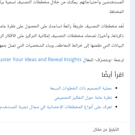
المستخدمين واحتياجاتهم. يمكنك من خلال مخططات التصنيف تسمية بيانا
المختلفة.
تُعَد مخططات التصنيف طريقةً رائعةً تساعدك على الحصول على نظرة عامة
ذكرناها، وأخيرًا، تمنحك مخططات التصنيف إمكانية التركيز على الأفكار ا
البيانات التي نظمتها إلى خرائط التعاطف، وبناء الشخصيات التي تمثل جم
ترجمة -وبتصرّف- للمقال
uster Your Ideas and Reveal Insights
اقرأ أيضًا
عملية التصميم ذات الخطوات السبعة
نظرة عامة حول التفكير التصميمي
تعرف على أنواع المخططات الإحصائية في مجال تجربة المستخدم
التبليغ عن مقال