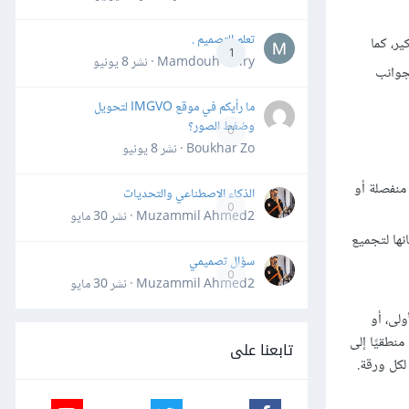
تعلم التصميم .
ر، كما
1
Mamdouh Khiry · نشر
8 يونيو
جوانب
ما رأيكم في موقع IMGVO لتحويل
وضغط الصور؟
0
Boukhar Zo · نشر
8 يونيو
 منفصلة أو
الذكاء الاصطناعي والتحديات
0
Muzammil Ahmed2 · نشر
30 مايو
نها لتجميع
سؤال تصميمي
0
Muzammil Ahmed2 · نشر
30 مايو
ولى، أو
نطقيًا إلى
تابعنا على
لكل ورقة.