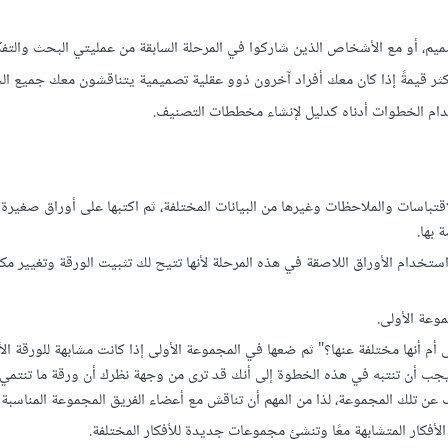
م، أو مع الأشخاص الذين شاركوا في المرحلة السابقة من عمليتي البحث والتفكي
ثر قيمةً إذا كان معك أفراد آخرون ذوو عقلية تصميمية يتناقشون معك جميع ال
دام الخطوات أدناه كدليل لإنشاء مخططات التصنيف.
اقتباسات والملاحظات وغيرها من البيانات المختلفة، ثم اكتبها على أوراق صغيرة
بها.
استخدام الأوراق اللاصقة في هذه المرحلة لأنها تتيح لك تثبيت الورقة وتغيير مكا
موعة الأولى.
أم أنها مختلفة عنها؟" ثم ضعها في المجموعة الأولى إذا كانت مشابهة للورقة الأ
جب أن تنتبه في هذه الخطوة إلى أنك قد ترى من وجهة نظرك أن ورقة ما تنتمي م
عن تلك المجموعة، لذا من المهم أن تناقش مع أعضاء الفريق المجموعة المناسبة 
فكار المتشابهة معًا وتنشئ مجموعات جديدة للأفكار المختلفة.