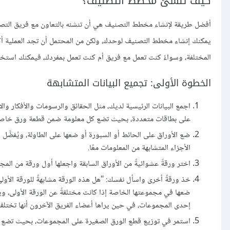
كيف تنشئ مخطط التصنيف؟
أفضل طريقة لإنشاء مخطط التصنيف هي أن تنشئه بالتعاون مع فريق التصمي
يمكنك إنشاء مخطط التصنيف لوحدك، ولكن من المحتمل أن تجد العملية أك
المختلفة، وسواءً كنت تعمل مع فريق أم كنت تعمل بمفردك، فيمكنك استخ
الخطوة الأولى: تجميع البيانات المتشابهة
اجمع البيانات الرئيسية لديك، مثل الحقائق والرسومات والأفكار وال
على بطاقات متعددة، بحيث تضع كل معلومة ضمن قطعة ورق خاصة 
ضع الأوراق على الحائط أو السبورة أو ضعها على الطاولة، ويُفضَّل 
الأجزاء المتشابهة من المعلومات معًا.
اختر ورقةً عشوائيةً من الأوراق السابقة واجعلها أول ورقة من المج
خذ ورقةً أخرى واسأل نفسك: "هل هذه الورقة مشابهةً للورقة الأولى 
ضعها في مجموعتها الخاصة إذا كانت مختلقةً عن الورقة الأولى، وي
إحدى المجموعات، في حين يراها أعضاء الفريق الآخرون أنها تختلف 
استمر في توزيع قطع الورق الصغيرة على المجموعات، بحيث تضع الأ