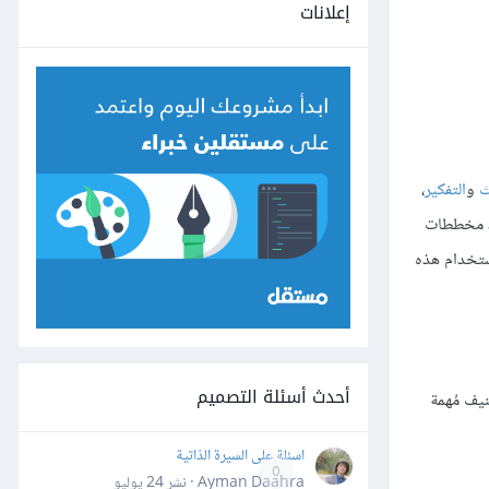
إعلانات
ث
و
التفكير
،
جد مخططات
استخدام هذه
أحدث أسئلة التصميم
يف مُهمة
اسئلة على السيرة الذاتية
0
Ayman Daahra · نشر
24 يوليو