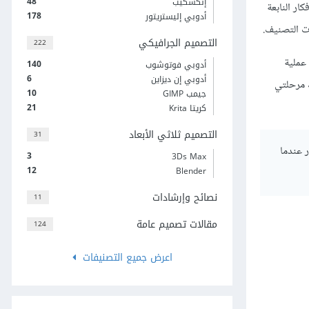
48
إنكسكيب
ر النابعة
178
أدوبي إليستريتور
ت التصنيف.
التصميم الجرافيكي
222
عملية
140
أدوبي فوتوشوب
6
أدوبي إن ديزاين
ك مرحلتي
10
جيمب GIMP
21
كريتا Krita
التصميم ثلاثي الأبعاد
31
أمور عندما
3
3Ds Max
12
Blender
نصائح وإرشادات
11
مقالات تصميم عامة
124
اعرض جميع التصنيفات