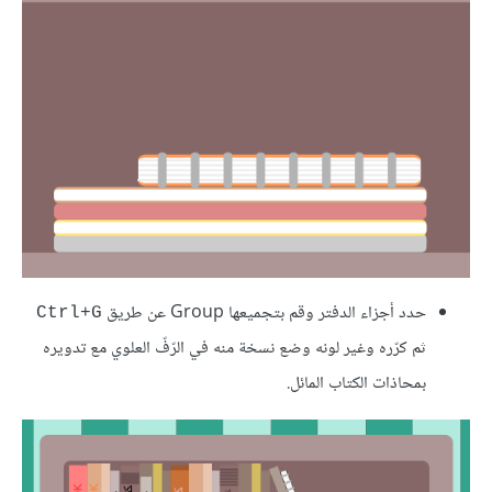
حدد أجزاء الدفتر وقم بتجميعها Group عن طريق
Ctrl+G
ثم كرّره وغير لونه وضع نسخة منه في الرّفّ العلوي مع تدويره
بمحاذات الكتاب المائل.