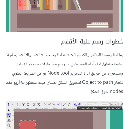
خطوات رسم علبة الأقلام
بما أننا رسمنا الدفاتر والكتب، فلا شك أننا بحاجة للأقلام، والأقلام بحاجة
لعلبة لحفظها، لذا بأداة المستطيل سنرسم مستطيلا مستدير الزوايا،
وسنحرره عن طريق أداة التحرير Node tool ثم من الشريط العلوي
نختار Object to path لتحويل الشكل لمسار حيث ستظهر لنا أربع عقد
nodes حول الشكل.