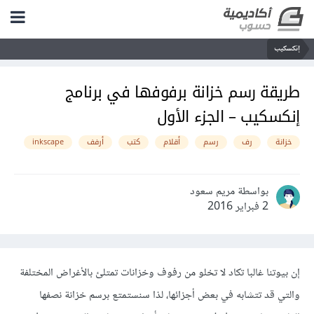
إنكسكيب
طريقة رسم خزانة برفوفها في برنامج
إنكسكيب – الجزء الأول
خزانة
رف
رسم
أقلام
كتب
أرفف
inkscape
بواسطة مريم سعود
2 فبراير 2016
إن بيوتنا غالبا تكاد لا تخلو من رفوف وخزانات تمتلئ بالأغراض المختلفة
والتي قد تتشابه في بعض أجزائها، لذا سنستمتع برسم خزانة نصفها