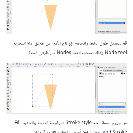
قم بتعديل طول الخط واتجاهه -إن لزم الأمر- عن طريق أداة التحرير
Node tool وذلك بسحب العقد Nodes في طرفي الخط.
من تبويب سمة الحد Stroke style في لوحة التعبئة والحدود Fill
and Stroke اجعل الخط أعرض بإعطائه القيمة 7 مثلا.