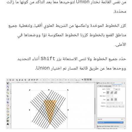
من نفس القائمة نختار Union لتوحيدها معا بعد التأكد من كونها ما زالت
محدّدة.
كرّر الخطوط الموحّدة واعكسها من الشريط العلوي أفقيا، ولتغطية جميع
مناطق القمع بالخطوط كرّرنا الخطوط المعكوسة توًا ووضعناها في
الأعلى.
حدّد جميع الخطوط ولا تنس الاستعانة بزر
أثناء التحديد
Shift
ووحدها معا عن طريق قائمة المسار ثم اختيار Union.