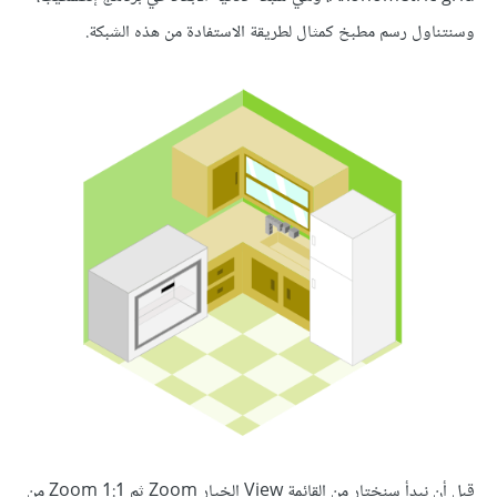
وسنتناول رسم مطبخ كمثال لطريقة الاستفادة من هذه الشبكة.
قبل أن نبدأ سنختار من القائمة View الخيار Zoom ثم Zoom 1:1 من