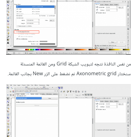
من نفس النافذة نتجه لتبويب الشبكة Grid ومن القائمة المنسدلة
سنختار Axonometric grid ثم نضغط على الزر New بجانب القائمة.