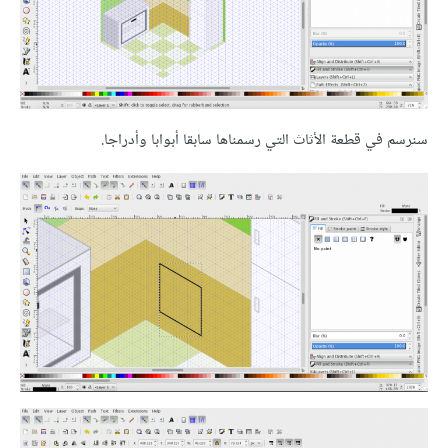
سنرسم في قطعة الأثاث التي رسمناها سابقا أبوابا وأدراجا.