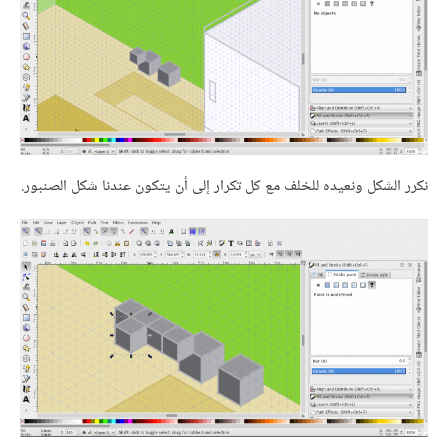
نكرر الشكل ونعيده للخلف مع كل تكرار إلى أن يتكون عندنا شكل الصنبور.