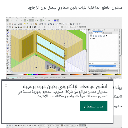
سنلون القطع الداخلية للباب بلون سماوي ليمثل لون الزجاج.
وبأداة Bezier سنرسم أشكال متوازية لتشكل لمعان الزجاج ثم نلون هذه
الأشكال بعد تكرارها في الفتحتين الزجاجيتين باللون الأبيض ونزيل
حدودها.