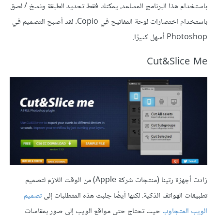
باستخدام هذا البرنامج المساعد، يمكنك فقط تحديد الطبقة ونسخ / لصق
باستخدام اختصارات لوحة المفاتيح في Copio. لقد أصبح التصميم في
Photoshop أسهل كثيرًا.
Cut&Slice Me
زادت أجهزة رتينا (منتجات شركة Apple) من الوقت اللازم لتصميم
تطبيقات الهواتف الذكية. لكنها أيضًا جلبت هذه المتطلبات إلى
تصميم
الويب المتجاوب
حيث تحتاج حتى مواقع الويب إلى صور بمقاسات