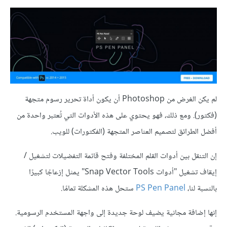
لم يكن الغرض من Photoshop أن يكون أداة تحرير رسوم متجهة
(فكتور). ومع ذلك، فهو يحتوي على هذه الأدوات التي تُعتبر واحدة من
أفضل الطرائق لتصميم العناصر المتجهة (الفكتورات) للويب.
إن التنقل بين أدوات القلم المختلفة وفتح قائمة التفضيلات لتشغيل /
إيقاف تشغيل "أدوات Snap Vector Tools" يمثل إزعاجًا كبيرًا
بالنسبة لنا،
PS Pen Panel
ستحل هذه المشكلة تمامًا.
إنها إضافة مجانية يضيف لوحة جديدة إلى واجهة المستخدم الرسومية.