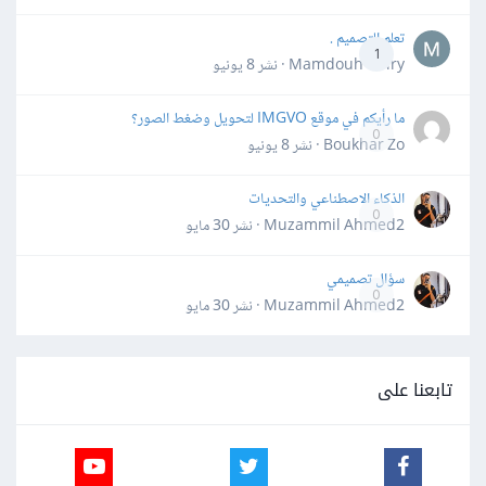
تعلم التصميم .
1
Mamdouh Khiry · نشر
8 يونيو
ما رأيكم في موقع IMGVO لتحويل وضغط الصور؟
0
Boukhar Zo · نشر
8 يونيو
الذكاء الاصطناعي والتحديات
0
Muzammil Ahmed2 · نشر
30 مايو
سؤال تصميمي
0
Muzammil Ahmed2 · نشر
30 مايو
تابعنا على