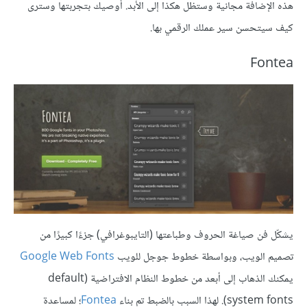
هذه الإضافة مجانية وستظل هكذا إلى الأبد. أوصيك بتجربتها وسترى
كيف سيتحسن سير عملك الرقمي بها.
Fontea
يشكّل فن صياغة الحروف وطباعتها (التايبوغرافي) جزءًا كبيرًا من
تصميم الويب، وبواسطة خطوط جوجل للويب
Google Web Fonts
يمكنك الذهاب إلى أبعد من خطوط النظام الافتراضية (default
system fonts). لهذا السبب بالضبط تم بناء
Fontea
؛ لمساعدة