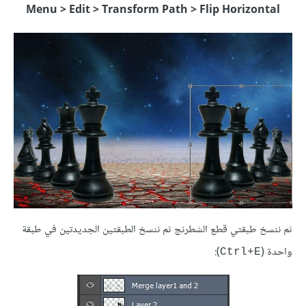
Menu > Edit > Transform Path > Flip Horizontal
ثم ننسخ طبقتي قطع الشطرنج ثم ننسخ الطبقتين الجديدتين في طبقة
واحدة (
):
Ctrl+E