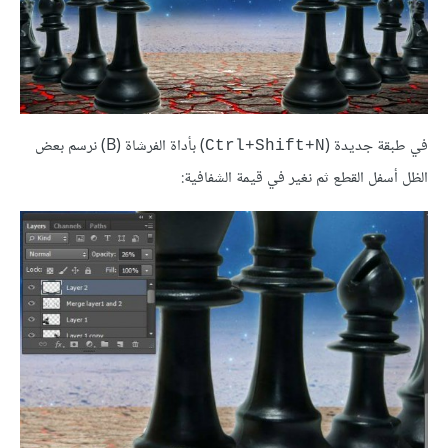
في طبقة جديدة (
) بأداة الفرشاة (B) نرسم بعض
Ctrl+Shift+N
الظل أسفل القطع ثم نغير في قيمة الشفافية: