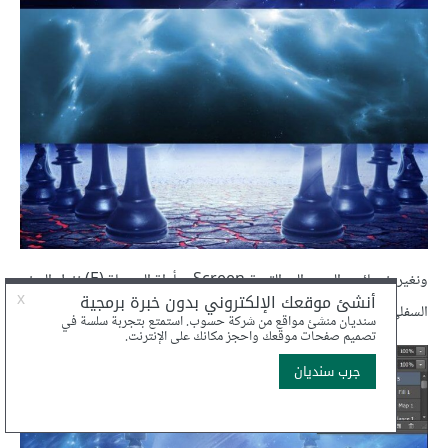
ونغير خصائص الدمج إلى القيمة Screen وبأداة الممحاة (E) نزيل الجزء
السفلي من الصورة: