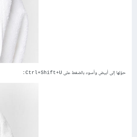
حوّلها إلى أبيض وأسود بالضغط على
Ctrl+Shift+U: