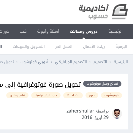
الرئيسية
دروس ومقالات
أسئلة وأجوبة
كتب
دورات
البرمجة
ريادة الأعمال
العمل الحر
التسويق والمبيعات
ال
الرئيسية
التصميم
التصميم الجرافيكي
أدوبي فوتوشوب
تحويل ص
تحويل صورة فوتوغرافية إلى
نصائح وحيل فوتوشوب
فوتوشوب
صور
مخططات
صور فوتوغرافية
قلم رصاص
بواسطة zahershullar
29 أبريل 2016