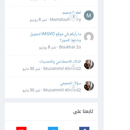
تعلم التصميم .
1
Mamdouh Khiry · نشر
8 يونيو
ما رأيكم في موقع IMGVO لتحويل
وضغط الصور؟
0
Boukhar Zo · نشر
8 يونيو
الذكاء الاصطناعي والتحديات
0
Muzammil Ahmed2 · نشر
30 مايو
سؤال تصميمي
0
Muzammil Ahmed2 · نشر
30 مايو
تابعنا على