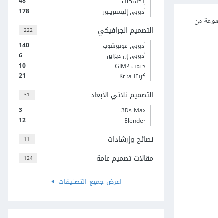
48
إنكسكيب
178
أدوبي إليستريتور
موعة من
التصميم الجرافيكي
222
140
أدوبي فوتوشوب
6
أدوبي إن ديزاين
10
جيمب GIMP
21
كريتا Krita
التصميم ثلاثي الأبعاد
31
3
3Ds Max
12
Blender
نصائح وإرشادات
11
مقالات تصميم عامة
124
اعرض جميع التصنيفات