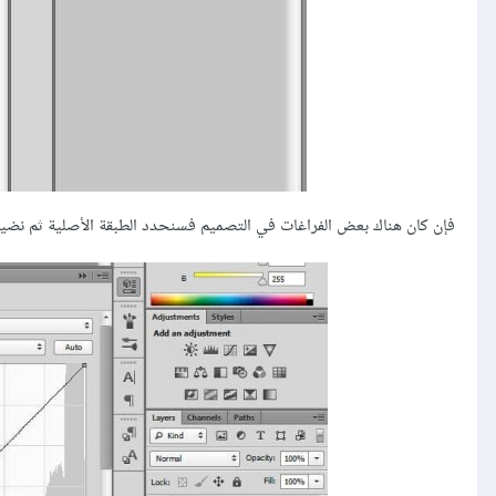
فإن كان هناك بعض الفراغات في التصميم فسنحدد الطبقة الأصلية ثم نضيف طبقة تعديلات Curves ثم نعدل الز