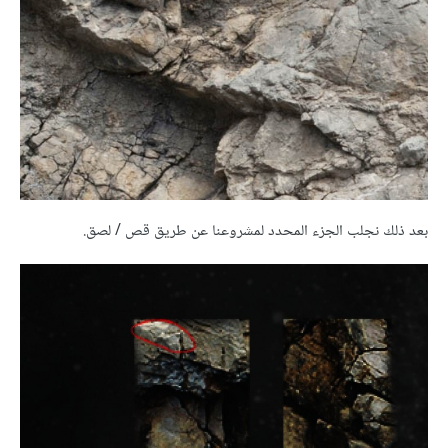
بعد ذلك نجلب الجزء المحدد لمشروعنا عن طريق قص / لصق.