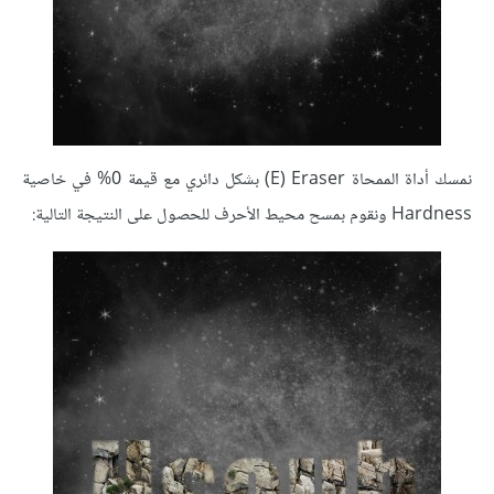
نمسك أداة الممحاة E) Eraser) بشكل دائري مع قيمة 0% في خاصية
Hardness ونقوم بمسح محيط الأحرف للحصول على النتيجة التالية: