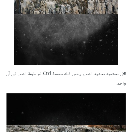
الآن نستعيد تحديد النص، ولفعل ذلك نضغط Ctrl ثم طبقة النص في آن
واحد.