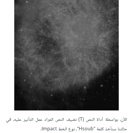
الآن، بواسطة أداة النص (T) نضيف النص المراد عمل التأثير عليه، في
حالتنا سنأخذ كلمة "Hsoub"، نوع الخط Impact.