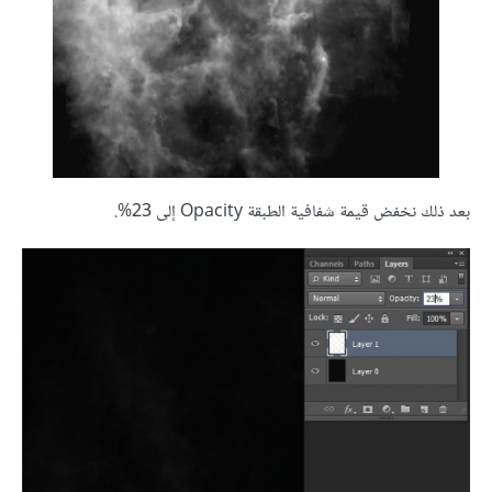
بعد ذلك نخفض قيمة شفافية الطبقة Opacity إلى 23%.