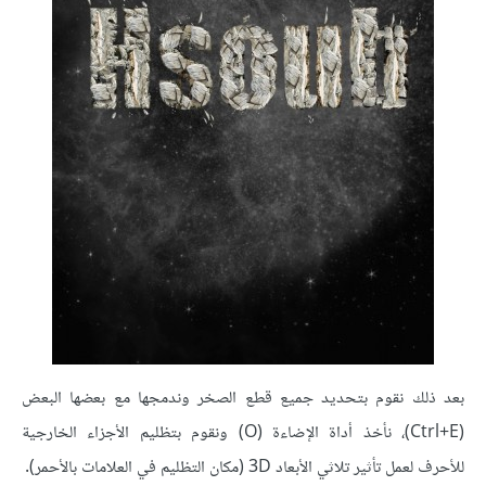
بعد ذلك نقوم بتحديد جميع قطع الصخر وندمجها مع بعضها البعض
(Ctrl+E)، نأخذ أداة الإضاءة (O) ونقوم بتظليم الأجزاء الخارجية
للأحرف لعمل تأثير تلاثي الأبعاد 3D (مكان التظليم في العلامات بالأحمر).