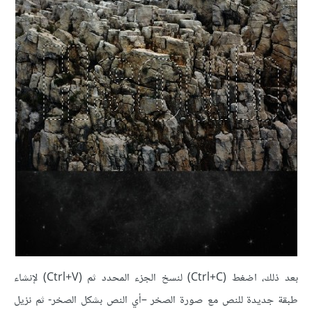
بعد ذلك، اضغط (Ctrl+C) لنسخ الجزء المحدد ثم (Ctrl+V) لإنشاء
طبقة جديدة للنص مع صورة الصخر –أي النص بشكل الصخر- ثم نزيل