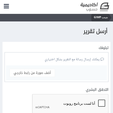
جيمب GIMP
أرسل تقرير
تبليغك
يمكنك إرسال رسالة مع التقرير بشكل اختياري
أضف صورة من رابط خارجي
التحقق البشري