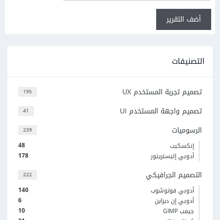
أضف التقرير
التصنيفات
تصميم تجربة المستخدم UX
195
تصميم واجهة المستخدم UI
41
الرسوميات
239
48
إنكسكيب
178
أدوبي إليستريتور
التصميم الجرافيكي
222
140
أدوبي فوتوشوب
6
أدوبي إن ديزاين
10
جيمب GIMP