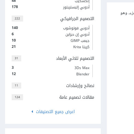
48
إنكسكيب
178
أدوبي إليستريتور
زء، وهو
التصميم الجرافيكي
222
140
أدوبي فوتوشوب
6
أدوبي إن ديزاين
10
جيمب GIMP
21
كريتا Krita
التصميم ثلاثي الأبعاد
31
3
3Ds Max
12
Blender
نصائح وإرشادات
11
مقالات تصميم عامة
124
اعرض جميع التصنيفات