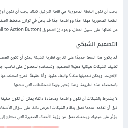
يجب أن تكون النقطة المحورية هي نقطة التركيز، كذلك يجب أن تكون أول 
النقطة المحورية مهمّة جدًا وواضحة جدًا قد يخلّ في توازن مخطط الص
من خلالها. على سبيل المثال، وجود زرّ التحويل (Call to Action Button) يعتبر نقطة محورية، لأنه هو الأمر النهائي الذي تريد من المستخدم فعله على صفحتك.
التصميم الشبكي
قد يكون هذا النمط جديدًا على القارئ. نظرية الشبكة يمكن أن تكون العنصر 
الإنترنت، ويمكن تحميلها مجّانًا والبناء عليها. وأنا حقيقةً اقترح استخدامه
باستخدام هذه الطريقة، وهذا يُعتبر جيّدًا للمخطّطات التي تنشئها.
لا يشترط بالشبكات أن تكون واضحة ومحدّدة دائمًا؛ يمكن أن تكون طفيفة أو خف
قبل أن تقدّمه. عندما تعمل بنظام الشبكات احرص دائمًا على سؤال الأشخاص 
يؤثّر على عينيك ويجعلك تغفل عن رؤية الأخطاء الصغيرة التي تحتاج إلى 