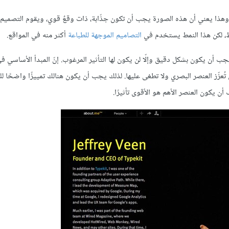
ذا يعني أن هذه الصورة يجب أن تكون جذّابة، ذات وقعٌ قوي، ويقوم التصميم ب
ط، لكن هذا النمط يستخدم في
التصاميم الموجهة للطباعة
أكثر منه في المواقع.
جب أن يكون بشكل دقيق وإلّا لن يكون لها التأثير المرغوب. إنّ المبدأ الأساسي ف
نسيق النصوص typography والعناصر الأخرى تُعزّز العنصر البصري ولا تطغى عليها. لذلك يجب أن يكون هنالك تمييزًا واضح
يكون العنصر الأهم هو الأقوى تأثيرًا.