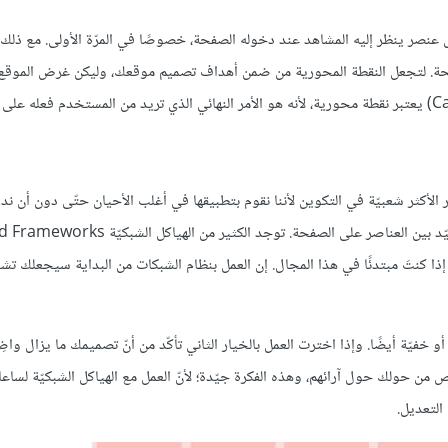
عنصر ينظر إليه المشاهد عند دخوله الصفحة، خصوصًا في المرّة الأولى. مع ذلك
فحة. لتجعل النقطة المحورية من ضمن أهداف تصميم موقعك، وليكن غرض الموقع
الأكثر شعبيّة في التكوين لأننا نقوم بتطبيقها في أغلب الأحيان حتّى دون أن ند
ا إذا كنتَ مبتدئًا في هذا المجال. إن العمل بنظام الشبكات من البداية سيجعلك تشع
يّة أيضًا. وإذا اخترت العمل بالخيار الثاني تأكّد من أنّ تصميمك ما يزال واضِحًا
من حولك حول آرائهم، وهذه الفكرة جيّدة؛ لأنّ العمل مع الهياكل الشبكيّة لساع
التعديل.