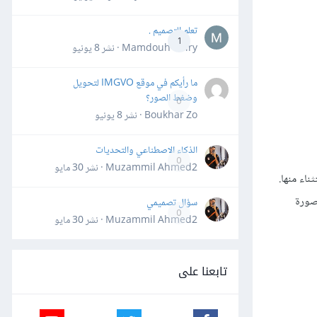
تعلم التصميم .
1
Mamdouh Khiry · نشر
8 يونيو
ما رأيكم في موقع IMGVO لتحويل
وضغط الصور؟
0
Boukhar Zo · نشر
8 يونيو
الذكاء الاصطناعي والتحديات
0
Muzammil Ahmed2 · نشر
30 مايو
استثناء منها.
بصورة
سؤال تصميمي
0
Muzammil Ahmed2 · نشر
30 مايو
تابعنا على