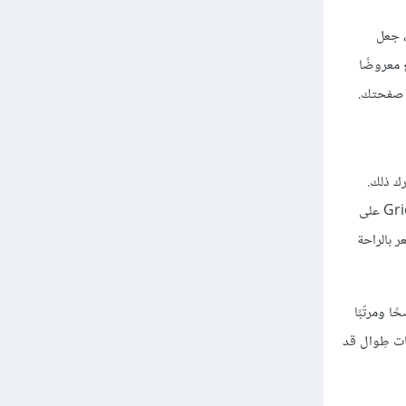
، جعل
 معروضًا
رك ذلك.
تضيف الشبكات هيكلية معيّنة للتصميم، وتستخدم للحصول على تناسب جيّد بين العناصر على الصفحة. توجد الكثير من الهياكل الشبكيّة Grid Frameworks على
ر بالراحة
 ومرتّبًا
ات طِوال قد