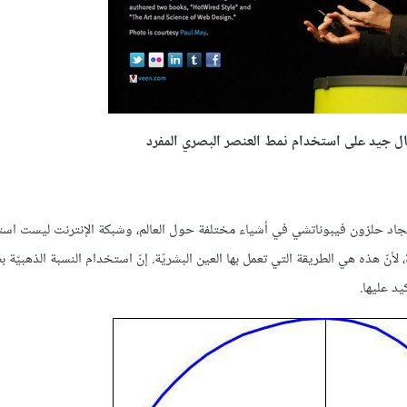
بوناتشي أو فاي، وقيمتها 1:1.618 تقريبًا. يمكن إيجاد حلزون فيبوناتشي في أشياء مختلفة حول العالم، وشبكة الإنترنت ليست 
 هذه هي الطريقة التي تعمل بها العين البشريّة. إنّ استخدام النسبة الذهبيّة 
د عليها.