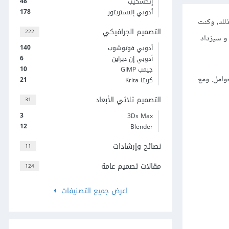
48
إنكسكيب
178
أدوبي إليستريتور
ذلك، وكنت
التصميم الجرافيكي
222
و سيزداد
140
أدوبي فوتوشوب
6
أدوبي إن ديزاين
10
جيمب GIMP
وامل. ومع
21
كريتا Krita
التصميم ثلاثي الأبعاد
31
3
3Ds Max
12
Blender
نصائح وإرشادات
11
مقالات تصميم عامة
124
اعرض جميع التصنيفات