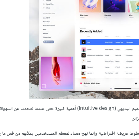
كلما سهل استخدام موقعك، ارتفع عدد الزوار والعكس بالعكس. يحمل التصميم البديهي (Intuitive design) أهمية كبيرة حتى عند
ئر.
د خطوط عريضة افتراضية وإنما نهج معتاد لمعظم المستخدمين يمكّنهم من فعل ما 