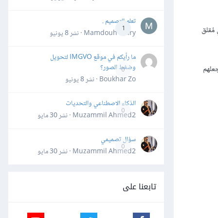
تعلم التصميم .
مُقلق
1
Mamdouh Khiry · نشر
8 يونيو
ما رأيكم في موقع IMGVO لتحويل
وضغط الصور؟
جعلهم
0
Boukhar Zo · نشر
8 يونيو
الذكاء الاصطناعي والتحديات
0
Muzammil Ahmed2 · نشر
30 مايو
سؤال تصميمي
0
Muzammil Ahmed2 · نشر
30 مايو
تابعنا على