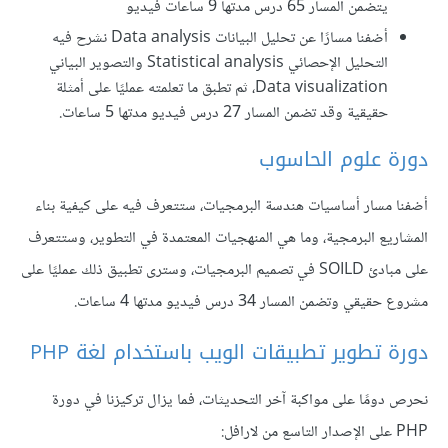
يتضمن المسار 65 درس مدتها 9 ساعات فيديو
أضفنا مسارًا عن تحليل البيانات Data analysis نشرح فيه
التحليل الإحصائي Statistical analysis والتصوير البياني
Data visualization، ثم تطبق ما تعلمته عمليًا على أمثلة
حقيقية وقد تضمن المسار 27 درس فيديو مدتها 5 ساعات.
دورة علوم الحاسوب
أضفنا مسار أساسيات هندسة البرمجيات، ستتعرف فيه على كيفية بناء
المشاريع البرمجية، وما هي المنهجيات المعتمدة في التطوير، وستتعرف
على مبادئ SOILD في تصميم البرمجيات، وسترى تطبيق ذلك عمليًا على
مشروع حقيقي وتضمن المسار 34 درس فيديو مدتها 4 ساعات.
دورة تطوير تطبيقات الويب باستخدام لغة PHP
نحرص دومًا على مواكبة آخر التحديثات، فما يزال تركيزنا في دورة
PHP على الإصدار التاسع من لارافل: