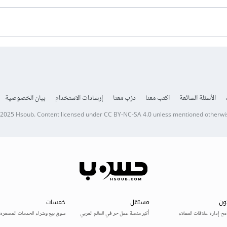
الأسئلة الشائعة
اكتب معنا
درّب معنا
إرشادات الاستخدام
بيان الخصوصية
 2025
Hsoub
.
Content licensed under
CC BY-NC-SA 4.0
unless mentioned otherwi