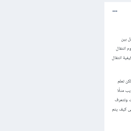
 تصل بين
م انتقال
يفية انتقال
كن تعلم
ب مثلًا
ث وتتعرف
desktop ,) مع الوقت تتعرف على كيف يتم