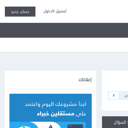
تسجيل الدخول
حساب جديد
إعلانات
ن
2
السؤال