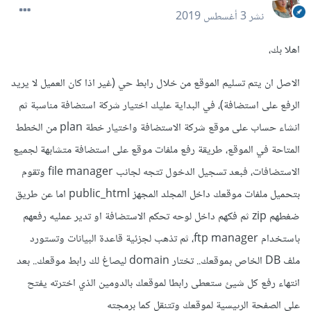
نشر
3 أغسطس 2019
اهلا بك،
الاصل ان يتم تسليم الموقع من خلال رابط حي (غير اذا كان العميل لا يريد
الرفع على استضافة)، في البداية عليك اختيار شركة استضافة مناسبة ثم
انشاء حساب على موقع شركة الاستضافة واختيار خطة plan من الخطط
المتاحة في الموقع، طريقة رفع ملفات موقع على استضافة متشابهة لجميع
الاستضافات، فبعد تسجيل الدخول تتجه لجانب file manager وتقوم
بتحميل ملفات موقعك داخل المجلد المجهز public_html اما عن طريق
ضغطهم zip ثم فكهم داخل لوحه تحكم الاستضافة او تدير عمليه رفعهم
باستخدام ftp manager، ثم تذهب لجزئية قاعدة البيانات وتستورد
ملف DB الخاص بموقعك.. تختار domain ليصاغ لك رابط موقعك.. بعد
انتهاء رفع كل شيئ ستعطى رابطا لموقعك بالدومين الذي اخترته يفتح
على الصفحة الرىيسية لموقعك وتتنقل كما برمجته