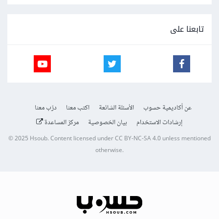
تابعنا على
عن أكاديمية حسوب
الأسئلة الشائعة
اكتب معنا
درّب معنا
إرشادات الاستخدام
بيان الخصوصية
مركز المساعدة
© 2025
Hsoub
.
Content licensed under
CC BY-NC-SA 4.0
unless mentioned
otherwise.