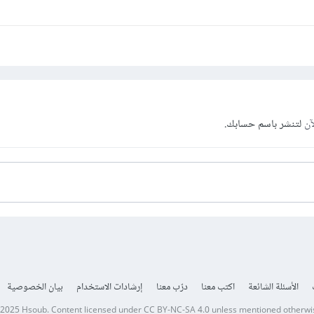
آن
لتنشر باسم حسابك.
الأسئلة الشائعة
اكتب معنا
درّب معنا
إرشادات الاستخدام
بيان الخصوصية
 2025
Hsoub
.
Content licensed under
CC BY-NC-SA 4.0
unless mentioned otherwi