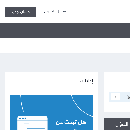
تسجيل الدخول
حساب جديد
إعلانات
ن
2
السؤال