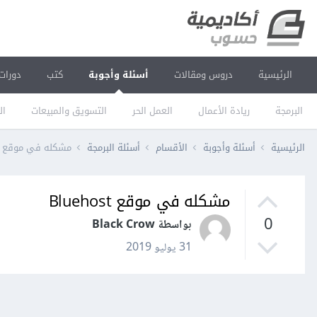
الرئيسية
دروس ومقالات
أسئلة وأجوبة
كتب
دورات
البرمجة
ريادة الأعمال
العمل الحر
التسويق والمبيعات
ال
الرئيسية
أسئلة وأجوبة
الأقسام
أسئلة البرمجة
مشكله في موقع Bluehost
مشكله في موقع Bluehost
0
بواسطة Black Crow
31 يوليو 2019