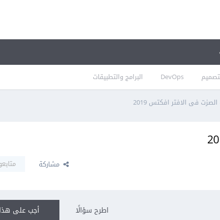
تصميم
DevOps
البرامج والتطبيقات
لصزت فى الافتر افكتس 2019
متابعو
مشاركة
اطرح سؤالًا
أجب على هذا 