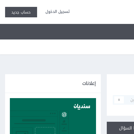
تسجيل الدخول
حساب جديد
إعلانات
ن
0
السؤال