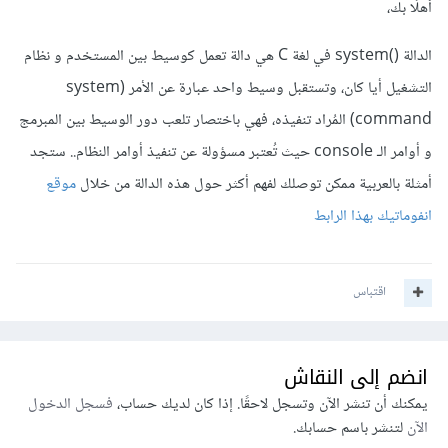
أهلًا بك،
الدالة ()system في لغة C هي دالة تعمل كوسيط بين المستخدم و نظام
التشغيل أيا كان، وتستقبل وسيط واحد عبارة عن الأمر (system
command) المُراد تنفيذه، فهي باختصار تلعب دور الوسيط بين المبرمج
و أوامر الـ console حيث تُعتبر مسؤولة عن تنفيذ أوامر النظام.. ستجد
أمثلة بالعربية ممكن توصلك لفهم أكثر حول هذه الدالة من خلال
موقع
انفوماتيك بهذا الرابط
اقتباس
انضم إلى النقاش
يمكنك أن تنشر الآن وتسجل لاحقًا. إذا كان لديك حساب،
فسجل الدخول
الآن
لتنشر باسم حسابك.