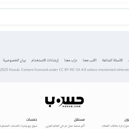
الأسئلة الشائعة
اكتب معنا
درّب معنا
إرشادات الاستخدام
بيان الخصوصية
 2025
Hsoub
.
Content licensed under
CC BY-NC-SA 4.0
unless mentioned otherwi