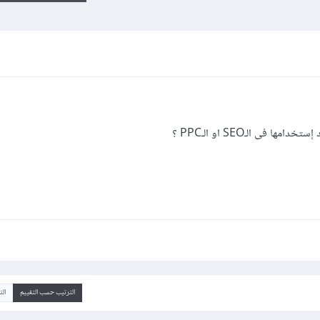
 فى الـSEO او الـPPC ؟
الترتيب حسب التقييم
ال