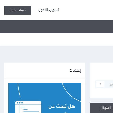
تسجيل الدخول
حساب جديد
إعلانات
ن
0
السؤال