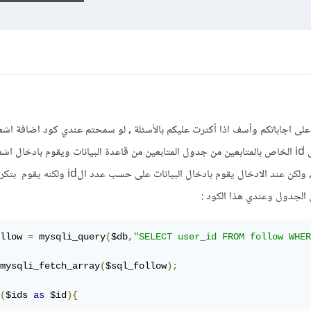
ا على اجاباتكم وأسف اذا أكثرت عليكم بالأسئلة , لو سمحتم عندي كود اضافة ا
المتابعين للبروفايل , اي ان الكود يجمع ال id الخاص بالمتابعين من جدول المتابعين من قاعدة البيانات ويقوم بادخا
llow 
=
 mysqli_query
(
$db
,
"SELECT user_id FROM follow WHER
mysqli_fetch_array
(
$sql_follow
);
(
$ids 
as
 $id
){