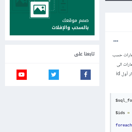
تابعنا على
شعارات حسب
ل اشعارات الى
جدول اخر على حسب عدد ال user id , ولكن عند الادخال يقوم بادخال البيانات على حسب عدد الid ولكنه يقوم بتكرار أول id
$sql_fo
$ids 
=
 
foreach