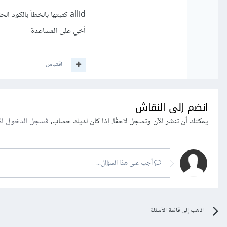
user_id,isRead,company_id) value

أخي على المساعدة
اقتباس
انضم إلى النقاش
يمكنك أن تنشر الآن وتسجل لاحقًا. إذا كان لديك حساب،
فسجل الدخول ال
إزالة علامتي التنصيص '' من متغير ال $d
أجب على هذا السؤال...
اذهب إلى قائمة الأسئلة