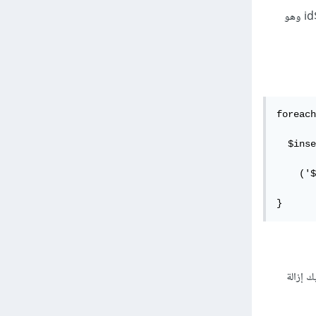
إذا بتلاحظ المتغير $allid الي موجود في جملة الإضافة .. من أين أتيت به ؟؟ المفترض يكون مكانه متغير ال $id وهو
foreach
  $inse
    ('$
}
, لكن ان كان نوعه integer فيجب عليك إزالة