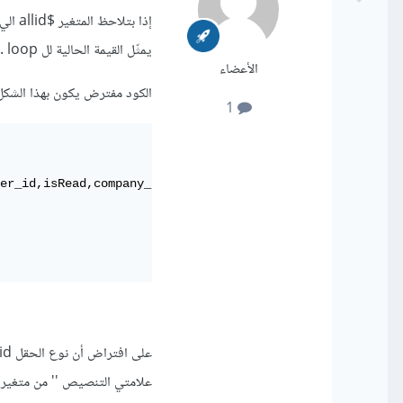
يمثّل القيمة الحالية لل loop ..
الأعضاء
الكود مفترض يكون بهذا الشكل
1
er_id,isRead,company_id) value

علامتي التنصيص '' من متغير ال $id في جملة ال