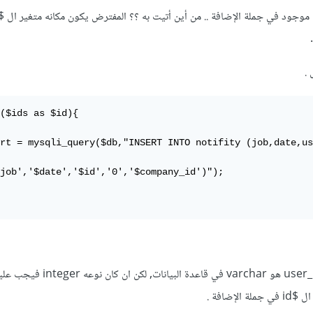
 .
($ids as $id){

rt = mysqli_query($db,"INSERT INTO notifity (job,date,us
job','$date','$id','0','$company_id')");

على افتراض أن نوع الحقل user_id هو varchar في قاعدة البيانات
إضافة .