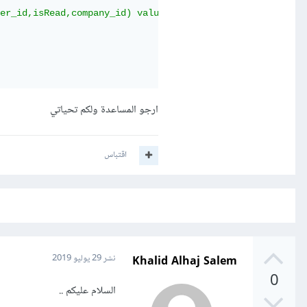
er_id,isRead,company_id) value

ارجو المساعدة ولكم تحياتي
اقتباس
Khalid Alhaj Salem
نشر
29 يوليو 2019
0
السلام عليكم ..