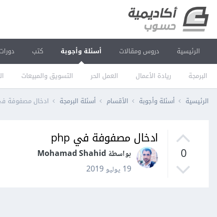
الرئيسية
دروس ومقالات
أسئلة وأجوبة
كتب
دورات
البرمجة
ريادة الأعمال
العمل الحر
التسويق والمبيعات
ال
الرئيسية
أسئلة وأجوبة
الأقسام
أسئلة البرمجة
ادخال مصفوفة في p
ادخال مصفوفة في php
0
بواسطة Mohamad Shahid
19 يوليو 2019