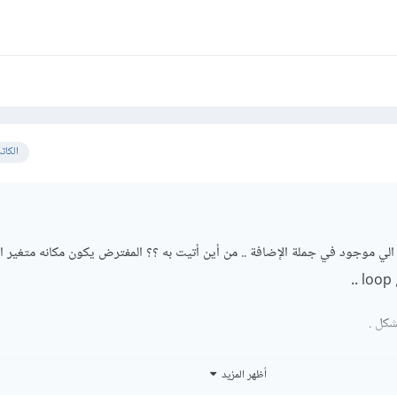
الكات
.
شكل .
أظهر المزيد
ch($ids as $id){
