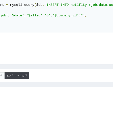
rt 
=
 mysqli_query
(
$db
,
"INSERT INTO notifity (job,date,us
job','$date','$allid','0','$company_id')"
);
الترتيب حسب التقييم
ال