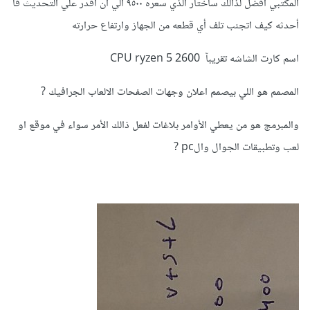
المكتبي أفضل لذالك سأختار الذي سعره ٩٥٠٠ الي ان اقدر علي التحديث فا
أحدثه كيف اتجنب تلف أي قطعه من الجهاز وارتفاع حرارته
اسم كارت الشاشه تقريبآ CPU ryzen 5 2600
المصمم هو اللي بيصمم اعلان وجهات الصفحات الالعاب الجرافيك ?
والمبرمج هو من يعطي الأوامر بلاغات لفعل ذالك الأمر سواء في موقع او
لعب وتطبيقات الجوال والpc ?