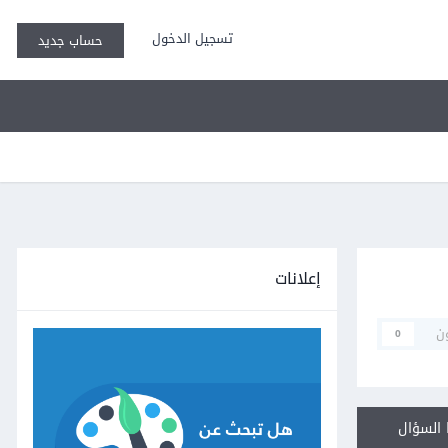
تسجيل الدخول
حساب جديد
إعلانات
ن
0
السؤال