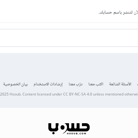
آن
لتنشر باسم حسابك.
الأسئلة الشائعة
اكتب معنا
درّب معنا
إرشادات الاستخدام
بيان الخصوصية
 2025
Hsoub
.
Content licensed under
CC BY-NC-SA 4.0
unless mentioned otherwi