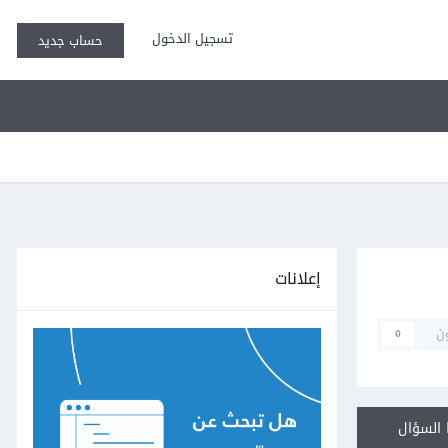
تسجيل الدخول
حساب جديد
إعلانات
ن
0
السؤال