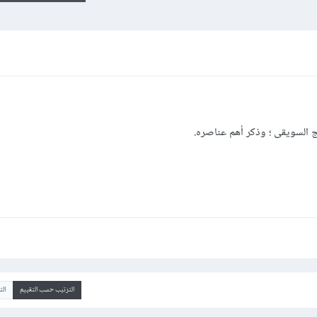
 السويقى ؛ وذكر أهم عناصره.
الترتيب حسب التقييم
ال