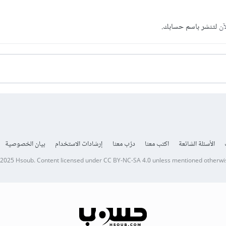
آن
لتنشر باسم حسابك.
الأسئلة الشائعة
اكتب معنا
درّب معنا
إرشادات الاستخدام
بيان الخصوصية
 2025
Hsoub
.
Content licensed under
CC BY-NC-SA 4.0
unless mentioned otherwi