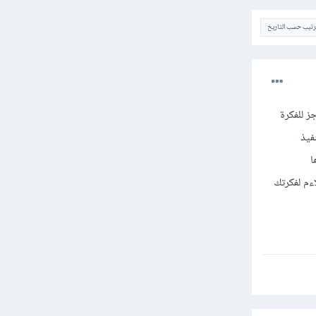
ترتيب حسب التاريخ
ز للفكرة
نفيذ
ا
ءم لفكرتك