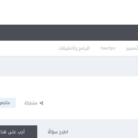
تصميم
DevOps
البرامج والتطبيقات
متابعو
مشاركة
اطرح سؤالًا
أجب على هذا 