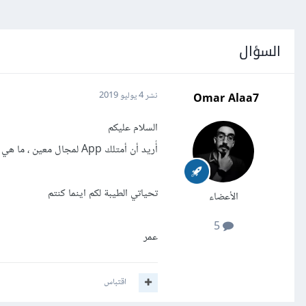
السؤال
Omar Alaa7
نشر
4 يوليو 2019
السلام عليكم
أُريد أن أمتلك App لمجال معين ، ما هي الخطوات المفترض أن أقوم بها من بداية الشراء ونقل الأرباح وامان التطبيق وغير ذلك ؟
تحياتي الطيبة لكم اينما كنتم
الأعضاء
5
عمر
اقتباس