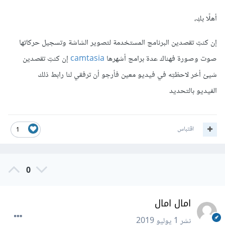
أهلًا بكِ،
إن كنتِ تقصدين البرنامج المستخدمة لتصوير الشاشة وتسجيل حركاتها
صوت وصورة فهناك عدة برامج أشهرها
camtasia
إن كنتِ تقصدين
شيئ أخر لاحظتِه في فيديو معين فأرجو أن ترفقي لنا رابط ذلك
الفيديو بالتحديد
اقتباس
1
0
امال امال
نشر
1 يوليو 2019