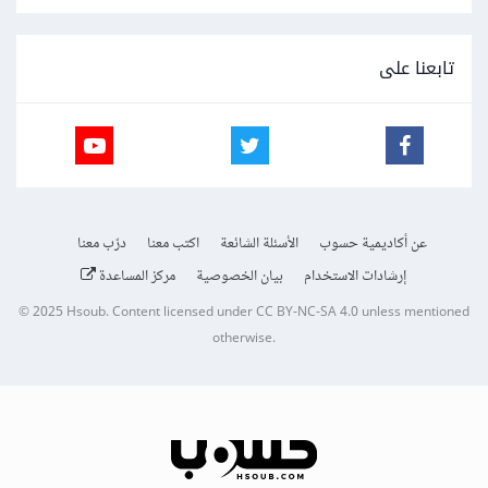
تابعنا على
عن أكاديمية حسوب
الأسئلة الشائعة
اكتب معنا
درّب معنا
إرشادات الاستخدام
بيان الخصوصية
مركز المساعدة
© 2025
Hsoub
.
Content licensed under
CC BY-NC-SA 4.0
unless mentioned
otherwise.