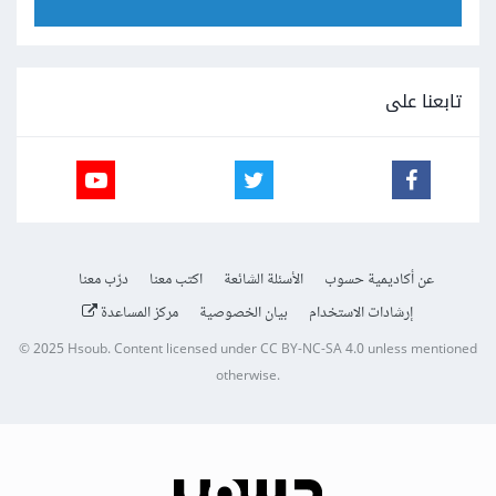
تابعنا على
عن أكاديمية حسوب
الأسئلة الشائعة
اكتب معنا
درّب معنا
إرشادات الاستخدام
بيان الخصوصية
مركز المساعدة
© 2025
Hsoub
.
Content licensed under
CC BY-NC-SA 4.0
unless mentioned
otherwise.