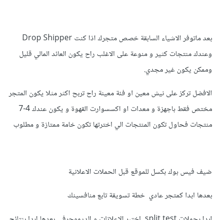
بعد ماتوفر الاشياء السابقة خصص متجرك اذا كنت Drop Shipper
وعندك منتجات كثير و منوعة على الاغلب راح يكون العائد المالي قليل
وممكن يكون غير مجدي.
الافضل تركز على نيش معين او فئة معينة راح تربح اكثر مثلا يكون المتجر
مختص فقط باجهزة و معدات او اكسسوارت القهوة و يكون عندك 4-7
منتجات فحاول تكون المنتجات الي اخترتها تكون خامة ممتازة و مطلوب
ضيف فيس بوك بكسل للموقع قبل الحملات الاعلانية
بعدها ابدا كمتجر عادي خطة تسويقة تابع منافسينك
ابدا بحملات split test اختبر الاعلانات و الديموجرفي بعدها ابدا بنتائج