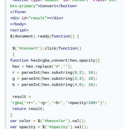
<button
type
=
"submit"
id
=
"convert"
class
=
"btn 
btn-primary"
>
Convert
</button>
</form>
<div
id
=
"result"
></div>
</body>
<script>
$
(
document
).
ready
(
function
()
{
 $
(
'#convert'
).
click
(
function
()
{
function
 hex2rgba_convert
(
hex
,
opacity
){
 hex 
=
 hex
.
replace
(
'#'
,
''
);
 r 
=
 parseInt
(
hex
.
substring
(
0
,
2
),
16
);
 g 
=
 parseInt
(
hex
.
substring
(
2
,
4
),
16
);
 b 
=
 parseInt
(
hex
.
substring
(
4
,
6
),
16
);
 result 
=
'rgba('
+
r
+
','
+
g
+
','
+
b
+
','
+
opacity
/
100
+
')'
;
return
 result
;
}
var
 color 
=
 $
(
'#hexcolor'
).
val
();
var
 opacity 
=
 $
(
'#opacity'
).
val
();