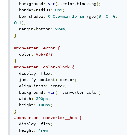
  background
:
var
(--
color
-
block
-
bg
);
  border
-
radius
:
8px
;
  box
-
shadow
:
0
0.5vmin
1vmin
 rgba
(
0
,
0
,
0
,
0.1
);
  margin
-
bottom
:
2rem
;
}
#converter .error {
  color
:
#e57373;
}
#converter .color-block {
  display
:
 flex
;
  justify
-
content
:
 center
;
  align
-
items
:
 center
;
  background
:
var
(--
converter
-
color
);
  width
:
300px
;
  height
:
100px
;
}
#converter .converter__hex {
  display
:
 flex
;
  height
:
4rem
;