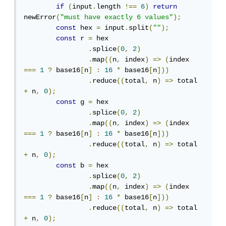
if
(
input
.
length 
!==
6
)
return
newError
(
"must have exactly 6 values"
);
const
 hex 
=
 input
.
split
(
""
);
const
 r 
=
 hex

.
splice
(
0
,
2
)
.
map
((
n
,
 index
)
=>
(
index 
===
1
?
 base16
[
n
]
:
16
*
 base16
[
n
]))
.
reduce
((
total
,
 n
)
=>
 total 
+
 n
,
0
);
const
 g 
=
 hex

.
splice
(
0
,
2
)
.
map
((
n
,
 index
)
=>
(
index 
===
1
?
 base16
[
n
]
:
16
*
 base16
[
n
]))
.
reduce
((
total
,
 n
)
=>
 total 
+
 n
,
0
);
const
 b 
=
 hex

.
splice
(
0
,
2
)
.
map
((
n
,
 index
)
=>
(
index 
===
1
?
 base16
[
n
]
:
16
*
 base16
[
n
]))
.
reduce
((
total
,
 n
)
=>
 total 
+
 n
,
0
);