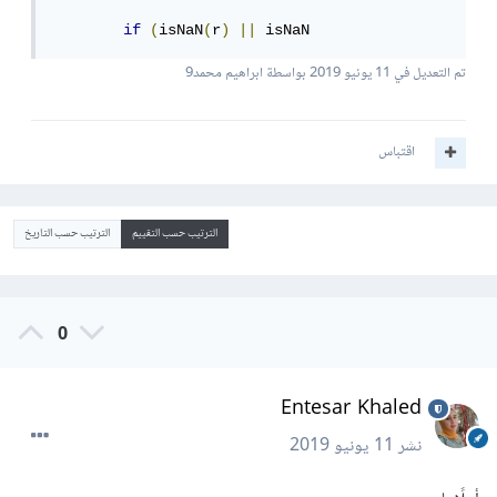
if
(
isNaN
(
r
)
||
 isNaN
تم التعديل في
11 يونيو 2019
بواسطة ابراهيم محمد9
اقتباس
الترتيب حسب التقييم
الترتيب حسب التاريخ
0
Entesar Khaled
نشر
11 يونيو 2019