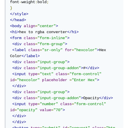
font
-
weight
:
bold
;
}
</style>
</head>
<body
align
=
"center"
>
<h1>
hex to rgba converter
</h1>
<form
class
=
"form-inline"
>
<div
class
=
"form-group"
>
<label
class
=
"sr-only"
for
=
"hexcolor"
>
Hex 
Color
</label>
<div
class
=
"input-group"
>
<div
class
=
"input-group-addon"
>
#
</div>
<input
type
=
"text"
class
=
"form-control"
id
=
"hexcolor"
placeholder
=
"Enter Hex"
>
</div>
<div
class
=
"input-group"
>
<div
class
=
"input-group-addon"
>
Opacity
</div>
<input
type
=
"number"
class
=
"form-control"
id
=
"opacity"
value
=
"70"
>
</div>
</div>