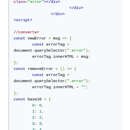
class
=
"error"
></div>
</div>
</div>
<script>
//converter
const
 newError 
=
 msg 
=>
{
const
 errorTag 
=
document
.
querySelector
(
".error"
);
	errorTag
.
innerHTML 
=
 msg
;
};
const
 removeError 
=
()
=>
{
const
 errorTag 
=
document
.
querySelector
(
".error"
);
	errorTag
.
innerHTML 
=
""
;
};
const
 base16 
=
{
0
:
0
,
1
:
1
,
2
:
2
,
3
:
3
,
4
:
4
,