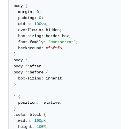
body 
{
  margin
:
0
;
  padding
:
0
;
  width
:
100vw
;
  overflow
-
x
:
 hidden
;
  box
-
sizing
:
 border
-
box
;
  font
-
family
:
"Montserrat"
;
  background
:
#f5f5f5;
}
body 
*,
body 
*:
after
,
body 
*:
before 
{
  box
-
sizing
:
 inherit
;
}
*
{
  position
:
 relative
;
}
.
color
-
block 
{
  width
:
100px
;
  height
:
100
%;