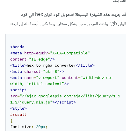
أهلًا بك،
قد جربت هذه الشيفرة البسيطة لتحويل كود الوان hex الي كود
الوان rgb وأدت الغرض معي بشكل ممتاز.. ربما تكون أبسط لك إن أردت
<head>
<meta
http-equiv
=
"X-UA-Compatible"
content
=
"IE=edge"
/>
<title>
hex to rgba converter
</title>
<meta
charset
=
"utf-8"
/>
<meta
name
=
"viewport"
content
=
"width=device-
width, initial-scale=1"
/>
<script
src
=
"//ajax.googleapis.com/ajax/libs/jquery/1.1
1.3/jquery.min.js"
></script>
<style>
#result
{
font
-
size
:
20px
;