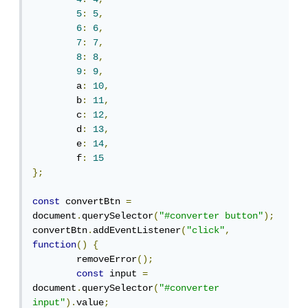
5
:
5
,
6
:
6
,
7
:
7
,
8
:
8
,
9
:
9
,
	a
:
10
,
	b
:
11
,
	c
:
12
,
	d
:
13
,
	e
:
14
,
	f
:
15
};
const
 convertBtn 
=
document
.
querySelector
(
"#converter button"
);
convertBtn
.
addEventListener
(
"click"
,
function
()
{
	removeError
();
const
 input 
=
document
.
querySelector
(
"#converter 
input"
).
value
;