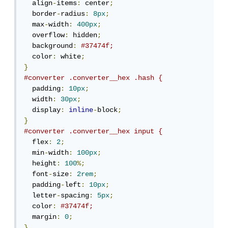
  align
-
items
:
 center
;
  border
-
radius
:
8px
;
  max
-
width
:
400px
;
  overflow
:
 hidden
;
  background
:
#37474f;
  color
:
 white
;
}
#converter .converter__hex .hash {
  padding
:
10px
;
  width
:
30px
;
  display
:
inline
-
block
;
}
#converter .converter__hex input {
  flex
:
2
;
  min
-
width
:
100px
;
  height
:
100
%;
  font
-
size
:
2rem
;
  padding
-
left
:
10px
;
  letter
-
spacing
:
5px
;
  color
:
#37474f;
  margin
:
0
;
}