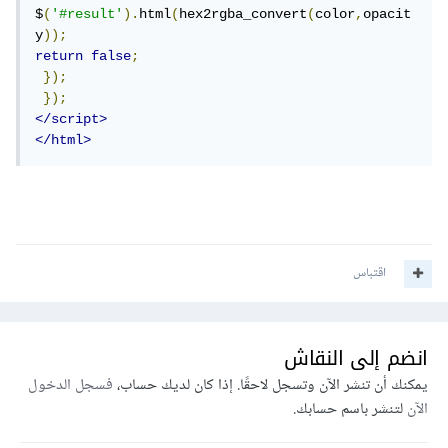
$
(
'#result'
).
html
(
hex2rgba_convert
(
color
,
opacit
y
));
return
false
;
});
});
</script>
</html>
اقتباس
انضم إلى النقاش
يمكنك أن تنشر الآن وتسجل لاحقًا. إذا كان لديك حساب،
فسجل الدخول
الآن
لتنشر باسم حسابك.