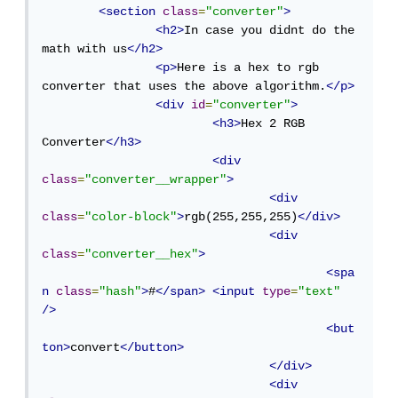
<section
class
=
"converter"
>
<h2>
In case you didnt do the 
math with us
</h2>
<p>
Here is a hex to rgb 
converter that uses the above algorithm.
</p>
<div
id
=
"converter"
>
<h3>
Hex 2 RGB 
Converter
</h3>
<div
class
=
"converter__wrapper"
>
<div
class
=
"color-block"
>
rgb(255,255,255)
</div>
<div
class
=
"converter__hex"
>
<spa
n
class
=
"hash"
>
#
</span>
<input
type
=
"text"
/>
<but
ton>
convert
</button>
</div>
<div