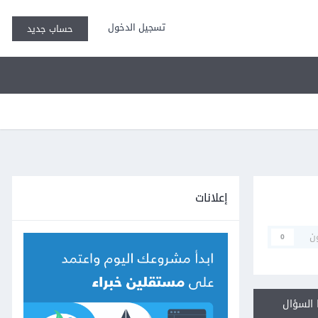
تسجيل الدخول
حساب جديد
إعلانات
ن
0
السؤال