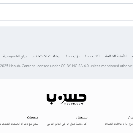
الأسئلة الشائعة
اكتب معنا
درّب معنا
إرشادات الاستخدام
بيان الخصوصية
 2025
Hsoub
.
Content licensed under
CC BY-NC-SA 4.0
unless mentioned otherwi