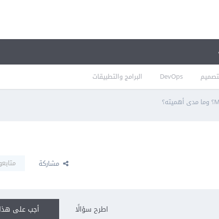
تصميم
DevOps
البرامج والتطبيقات
متابعو
مشاركة
اطرح سؤالًا
أجب على هذا 