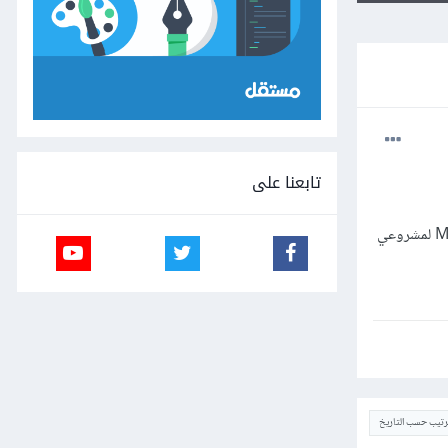
تابعنا على
في مجال ريادة الاعمال تمر علينا العديد من المصطلحات أخرها كان سؤال من صديقي أمريكي، سألني هل قمت بعمل MVP لمشروعي
ترتيب حسب التاريخ