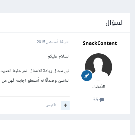
السؤال
SnackContent
نشر
14 أغسطس 2015
السلام عليكم
الناشئ وصدقًا لم أستطع اجابته فهل من 
الأعضاء
35
اقتباس