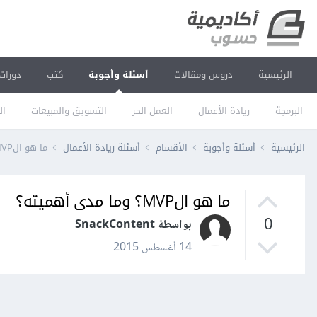
الرئيسية
دروس ومقالات
أسئلة وأجوبة
كتب
دورات
البرمجة
ريادة الأعمال
العمل الحر
التسويق والمبيعات
ال
الرئيسية
أسئلة وأجوبة
الأقسام
أسئلة ريادة الأعمال
ما هو الMVP؟ وما مدى أهميته؟
ما هو الMVP؟ وما مدى أهميته؟
0
بواسطة SnackContent
14 أغسطس 2015