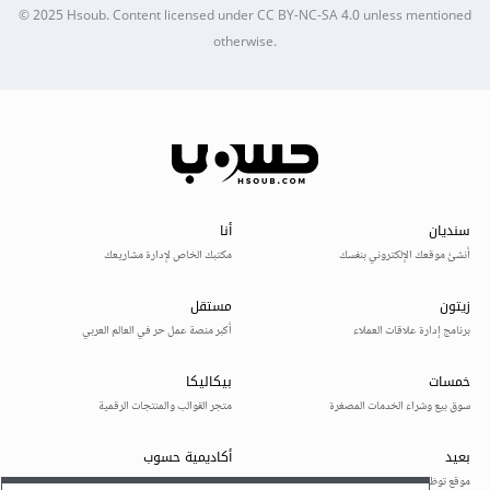
© 2025
Hsoub
.
Content licensed under
CC BY-NC-SA 4.0
unless mentioned
otherwise.