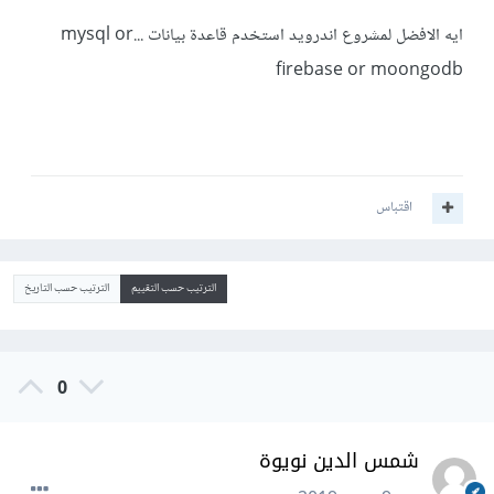
ايه الافضل لمشروع اندرويد استخدم قاعدة بيانات ...mysql or
firebase or moongodb
اقتباس
الترتيب حسب التقييم
الترتيب حسب التاريخ
0
شمس الدين نويوة