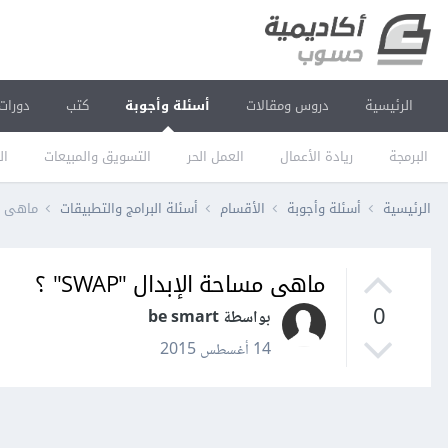
الرئيسية
دروس ومقالات
أسئلة وأجوبة
كتب
دورات
البرمجة
ريادة الأعمال
العمل الحر
التسويق والمبيعات
ال
الرئيسية
أسئلة وأجوبة
الأقسام
أسئلة البرامج والتطبيقات
ماهى مساح
ماهى مساحة الإبدال "SWAP" ؟
0
بواسطة be smart
14 أغسطس 2015