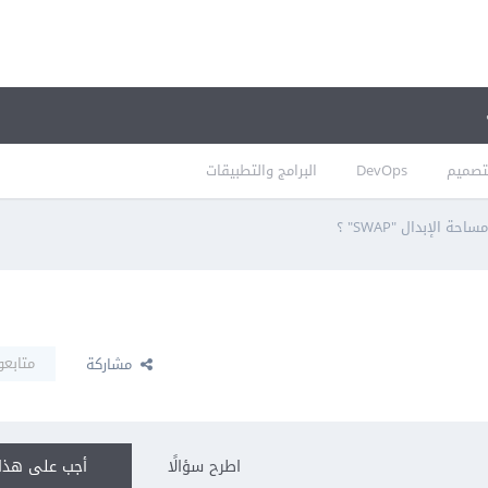
تصميم
DevOps
البرامج والتطبيقات
ة الإبدال "SWAP" ؟
متابعو
مشاركة
اطرح سؤالًا
أجب على هذا 