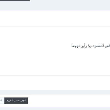
هو المقصود بها وأين توجد؟
الترتيب حسب التقييم
ال