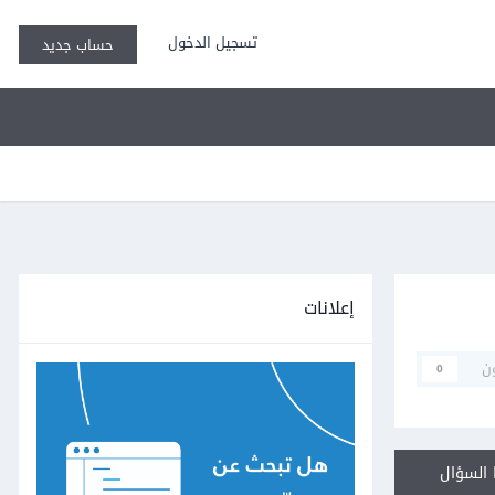
تسجيل الدخول
حساب جديد
إعلانات
ن
0
السؤال