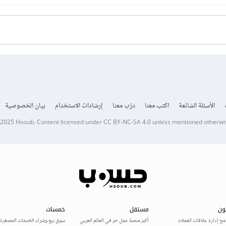
الأسئلة الشائعة
اكتب معنا
درّب معنا
إرشادات الاستخدام
بيان الخصوصية
 2025
Hsoub
.
Content licensed under
CC BY-NC-SA 4.0
unless mentioned otherwi