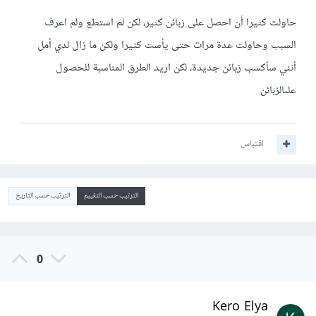
حاولت كثيرا أن احصل على زبائن كثير، لكن لم استطع ولم اعرف
السبب وحاولت عدة مرات حتى يأست كثيرا ولكن ما زال لدي أمل
أنني سأكسب زبائن جديدة، لكن اريد الطرق المناسبة للحصول
علىالزبائن
اقتباس
الترتيب حسب التقييم
الترتيب حسب التاريخ
0
Kero Elya