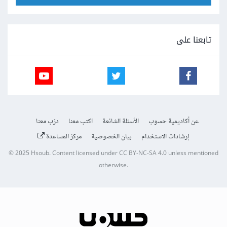
تابعنا على
عن أكاديمية حسوب
الأسئلة الشائعة
اكتب معنا
درّب معنا
إرشادات الاستخدام
بيان الخصوصية
مركز المساعدة
© 2025
Hsoub
.
Content licensed under
CC BY-NC-SA 4.0
unless mentioned
otherwise.