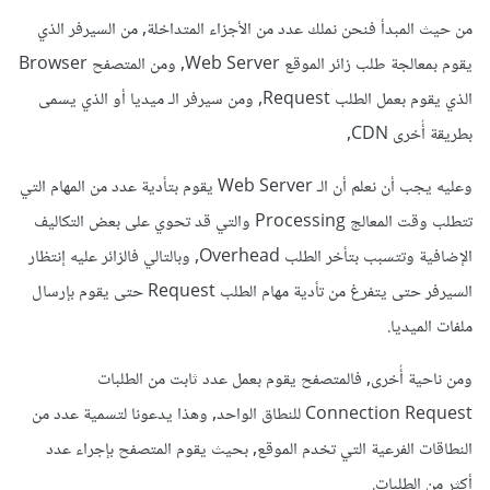
من حيث المبدأ فنحن نملك عدد من الأجزاء المتداخلة, من السيرفر الذي
يقوم بمعالجة طلب زائر الموقع Web Server, ومن المتصفح Browser
الذي يقوم بعمل الطلب Request, ومن سيرفر الـ ميديا أو الذي يسمى
بطريقة أُخرى CDN,
وعليه يجب أن نعلم أن الـ Web Server يقوم بتأدية عدد من المهام التي
تتطلب وقت المعالج Processing والتي قد تحوي على بعض التكاليف
الإضافية وتتسبب بتأخر الطلب Overhead, وبالتالي فالزائر عليه إنتظار
السيرفر حتى يتفرغ من تأدية مهام الطلب Request حتى يقوم بإرسال
ملفات الميديا.
ومن ناحية أُخرى, فالمتصفح يقوم بعمل عدد ثابت من الطلبات
Connection Request للنطاق الواحد, وهذا يدعونا لتسمية عدد من
النطاقات الفرعية التي تخدم الموقع, بحيث يقوم المتصفح بإجراء عدد
أكثر من الطلبات.