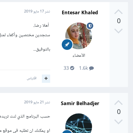
Entesar Khaled
نشر
17 مايو 2019
0
أهلا رضا،
ستجدين مختصين وأكفاء لمثل 
بالتوفيق...
الأعضاء
33
1.6k
اقتباس
Samir Belhadjer
نشر
21 مايو 2019
0
حسب البرنامج الذي لنت تريده
او يمكنك ان تطلبه في موقع م