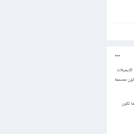
الايميلات
كون مصممة
ما تكون