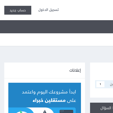
تسجيل الدخول
حساب جديد
إعلانات
ن
1
السؤال