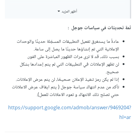
لابد ان تعمل الاعلانات في تطبيق مع العلم انها تستغرق فترة زمنة
أظهر المزيد
ليست كبيرة ليتم تفعيل الاعلان
ثمة تحديثات في سياسات جوجل :
و لا تقوم برفع التطبيق علي منصة Playstore قبل أن تتأكد أن
عادةً ما يستغرق تفعيل التطبيقات المسجّلة حديثًا والوحدات
جميع وظائف التطبيق تعمل علي اكمل وجه تفادياً لرفع تحديث آخر
الإعلانية التي تم إنشاؤها حديثًا ما يصل إلى ساعة.
دون لزوم لذلك
بسبب ذلك، قد لا ترى مرات الظهور المباشرة على الفور.
لن تظهر الإعلانات في التطبيقات التي لم يتم إعدادها بشكل
صحيح.
إذا لم يكن رمز تنفيذ الإعلان صحيحًا، لن يتم عرض الإعلانات.
تأكد من عدم انتهاك سياسة جوجل ( يتم ايقاف عرض الاعلانات
حتي تصلح ذلك الانتهاك و تعود الاعلانات للعمل).
https://support.google.com/admob/answer/9469204?
hl=ar