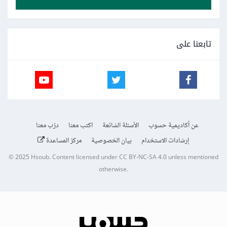
تابعنا على
عن أكاديمية حسوب
الأسئلة الشائعة
اكتب معنا
درّب معنا
إرشادات الاستخدام
بيان الخصوصية
مركز المساعدة
© 2025
Hsoub
.
Content licensed under
CC BY-NC-SA 4.0
unless mentioned
otherwise.