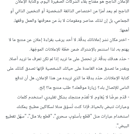
الإعلان الناجح هو مفتاح بقاء الشركات الصغيرة اليوم، وكتابة الإعلان
الناجح لم يعد أمرًا من اختصاص الذائقة الشخصيّة أو التخمين الذاتي أو
الجماعي، بل إن لذلك عناصر ومقومات لا بدّ من معرفتها والعمل وفقها،
أهمها:
- اختر مكان نشر إعلاناتك بدقّة. لا أحد يرغب بقراءة إعلان عن منتج ما لا
يهتم به، لذا استثمر بالإشتراك ضمن خطّة للإعلانات الموجّهة.
- حدّد هدفك بدقّة. لن تحصل على ما تريد إذا لم تكن تعرف ما تريد أصلا،
وبقدر ما تصدق هذه القاعدة على حياتك الشخصية فإنها تصدق كذلك على
كتابة الإعلانات، حدّد بدقة ما الذي تريده من هذا الإعلان، هل أن تدفع
الناس للإتصال بك؟ زيارة موقعك؟ طلب منتج ما؟ إلخ.
- قدّم عرضًا لا يُقاوم. لا تُقدّم منتجك بشكل تقليدي، استخدم كلمات
وعبارات تنبض بالحياة، فإذا كنت تُسوّق مثلا لسكاكين مطبخ يمكنك
استخدام عبارات مثل "قطّع بأسلوبٍ سحري"، "قطع بلا ملل"، "سهّل تقطيع
البيض".