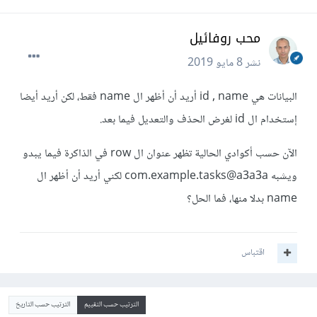
محب روفائيل
نشر
8 مايو 2019
البيانات هي id , name أريد أن أظهر ال name فقط، لكن أريد أيضا
إستخدام ال id لغرض الحذف والتعديل فيما بعد.
اﻵن حسب أكوادي الحالية تظهر عنوان ال row في الذاكرة فيما يبدو
ويشبه com.example.tasks@a3a3a لكني أريد أن أظهر ال
name بدلا منها، فما الحل؟
اقتباس
الترتيب حسب التقييم
الترتيب حسب التاريخ