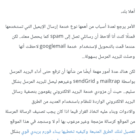
أهلا بك،
الأمر يرجع لعدة أسباب من أهمها نوع خدمة إرسال الإيميل التي تستخدمها
فمثلًا كنت أنا ألاحظ أن رسائلي تصل إلى spam كما يحصل معك.. لكن
عندما قمت بالتحويل لإستخدام خدمة googlemail لاحظت أنها
وصلت للبريد المرسل بسهولة...
لكن هناك عدة أمور مهمة أيضًا من شأنها أن ترفع حتى أداء البريد المرسل
بواسطة mailtrap و sendGrid وغيرهم ليصل للبريد المرسل بشكل
سليم... حيث أن مزودي خدمة البريد الالكتروني يقومون بتصفية رسائل
البريد الالكتروني الواردة للنظام باستخدام العديد من الطرق
والادوات وبناء عليه اتخاذ القرار فيما اذا كان يجب تصنيف الرسالة المرسلة
من الموقع كرسالة مزعجة وغير مرغوب بها أم لا وستجد في هذا الموقع
تفصيل لتلك الطرق المتبعة وكيفيه تخطيها ببناء فورم بريدي قوي
بشكل