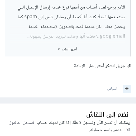
الأمر يرجع لعدة أسباب من أهمها نوع خدمة إرسال الإيميل التي
تستخدمها فمثلًا كنت أنا ألاحظ أن رسائلي تصل إلى spam كما
يحصل معك.. لكن عندما قمت بالتحويل لإستخدام خدمة
googlemail لاحظت أنها وصلت للبريد المرسل بسهولة...
أظهر المزيد
لكن هناك عدة أمور مهمة أيضًا من شأنها أن ترفع حتى أداء البريد
المرسل بواسطة mailtrap و sendGrid وغيرهم ليصل للبريد
لكِ جزيل الشكر أختي على الإفادة
المرسل بشكل سليم... حيث أن مزودي خدمة البريد الالكتروني
يقومون بتصفية رسائل البريد الالكتروني الواردة للنظام باستخدام
اقتباس
العديد من الطرق والادوات وبناء عليه اتخاذ القرار فيما اذا كان
يجب تصنيف الرسالة المرسلة من الموقع كرسالة مزعجة وغير
مرغوب بها أم لا وستجد في هذا الموقع
تفصيل لتلك الطرق المتبعة
انضم إلى النقاش
وكيفيه تخطيها ببناء فورم بريدي قوي
بشكل عام .. وهنا بالتحديد
يمكنك أن تنشر الآن وتسجل لاحقًا. إذا كان لديك حساب،
فسجل الدخول
ستجد
الحل لرسائل php البريدية
الآن
لتنشر باسم حسابك.