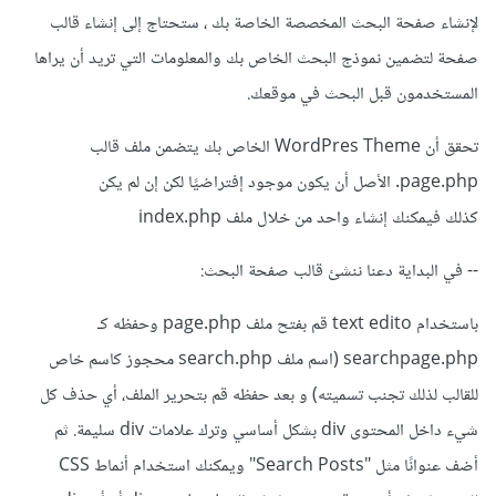
لإنشاء صفحة البحث المخصصة الخاصة بك ، ستحتاج إلى إنشاء قالب
صفحة لتضمين نموذج البحث الخاص بك والمعلومات التي تريد أن يراها
المستخدمون قبل البحث في موقعك.
تحقق أن WordPres Theme الخاص بك يتضمن ملف قالب
page.php. الأصل أن يكون موجود إفتراضيًا لكن إن لم يكن
كذلك فيمكنك إنشاء واحد من خلال ملف index.php
-- في البداية دعنا ننشئ قالب صفحة البحث:
باستخدام text edito قم بفتح ملف page.php وحفظه كـ
searchpage.php (اسم ملف search.php محجوز كاسم خاص
للقالب لذلك تجنب تسميته) و بعد حفظه قم بتحرير الملف، أي حذف كل
شيء داخل المحتوى div بشكل أساسي وترك علامات div سليمة. ثم
أضف عنوانًا مثل "Search Posts" ويمكنك استخدام أنماط CSS