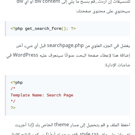
للتنسيقات إن أردت...قم بنسخ ما يلي إلى div content أو أي div
سيحتوي على محتوى صفحتك:
<?
php get_search_form
();
?>
يفضل في الجزء العلوي من searchpage.php قبل أي شيء آخر،
إضافة هذا لإعطاء صفحة البحث عنوانًا سيتعرف عليه WordPress في
شاشات الإدارة:
<?
/*

Template Name: Search Page

*/
?>
احفظ الملف و قم بتحميل إلى مسار theme الخاص بك (إذا أجريت
تغييرات على ملف style.css، فقم بتحميله أيضًا). سيكون الناتج كالتالي