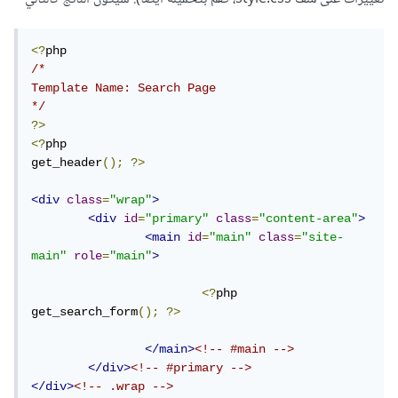
<?
/*

Template Name: Search Page

*/
?>
<?
php

get_header
();
?>
<div
class
=
"wrap"
>
<div
id
=
"primary"
class
=
"content-area"
>
<main
id
=
"main"
class
=
"site-
main"
role
=
"main"
>
<?
php 
get_search_form
();
?>
</main>
<!-- #main -->
</div>
<!-- #primary -->
</div>
<!-- .wrap -->