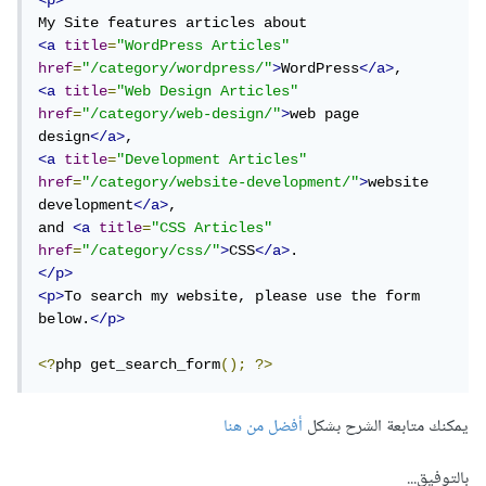
<p>
<a
title
=
"WordPress Articles"
href
=
"/category/wordpress/"
>
WordPress
</a>
<a
title
=
"Web Design Articles"
href
=
"/category/web-design/"
>
web page 
design
</a>
<a
title
=
"Development Articles"
href
=
"/category/website-development/"
>
website 
development
</a>
,

and 
<a
title
=
"CSS Articles"
href
=
"/category/css/"
>
CSS
</a>
</p>
<p>
To search my website, please use the form 
below.
</p>
<?
php get_search_form
();
?>
يمكنك متابعة الشرح بشكل
أفضل من هنا
بالتوفيق...