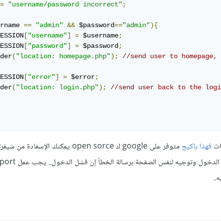
=
"username/password incorrect"
;
rname 
==
"admin"
&&
 $password
==
"admin"
){
ESSION
[
"username"
]
=
 $username
;
ESSION
[
"password"
]
=
 $password
;
der
(
"location: homepage.php"
);
//send user to homepage, 
ESSION
[
"error"
]
=
 $error
;
der
(
"location: login.php"
);
//send user back to the logi
نات
فهذا باكيج
متوفر على google ك open sorce يمكنك الإسفادة
..