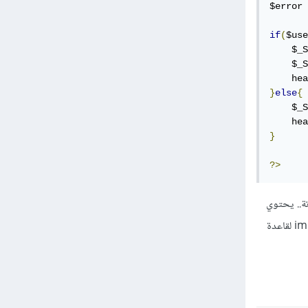
$error 
if
(
$use
    $_S
    $_S
    hea
}
else
{
    $_S
    hea
}
?>
 من شيفرتة.. يحتوي
تجربة إنشاء الحساب وتسجيل الدخول وتوجيه لنفس الصفحة برسالة الخطأ إن فشل الدخول.. يجب عمل import لقاعدة