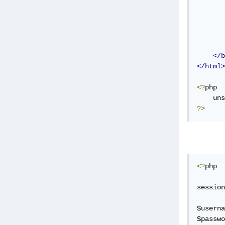
       
       
</b
</html>
<?
php

    uns
?>
<?
php

session
$userna
$passwo