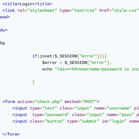
<title>
Login
</title>
<link
rel
=
"stylesheet"
type
=
"text/css"
href
=
"style.css"
ead>
dy>
hp

if
(
isset
(
$_SESSION
[
"error"
])){
                 $error 
=
 $_SESSION
[
"error"
];
                 echo 
"<div><h3>Username/password is inc
}
<form
action
=
"check.php"
method
=
"POST"
>
<input
type
=
"text"
class
=
"input"
name
=
"username"
pl
<input
type
=
"password"
class
=
"input"
name
=
"pass"
p
<input
class
=
"button"
type
=
"submit"
id
=
"login"
name
</form>