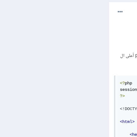
يمكنك تجريب تطبيق هذا البرنامج... تحتاج ملف باسم login.php يحتوي التالي: (لاحظ مطلوبك بشيفرة php أعلى ال
<?
php

session
?>
<!DOCTY
<html>
<he