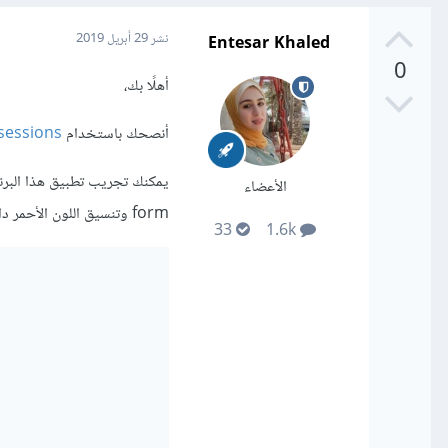
Entesar Khaled
نشر
29 أبريل 2019
0
أهلًا بك،
أنصحك باستخدام
sessions
الأعضاء
form وتنسيق اللون الأحمر داخل <style>)
33
1.6k