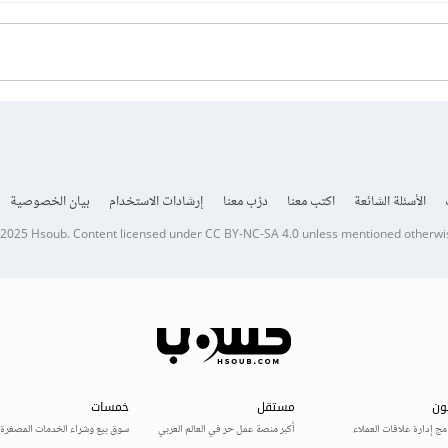
الأسئلة الشائعة
اكتب معنا
درّب معنا
إرشادات الاستخدام
بيان الخصوصية
 2025
Hsoub
.
Content licensed under
CC BY-NC-SA 4.0
unless mentioned otherwi