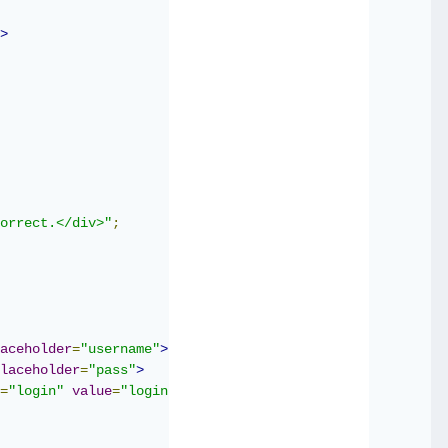
>
orrect.</div>"
;
aceholder
=
"username"
>
laceholder
=
"pass"
>
=
"login"
value
=
"login"
>