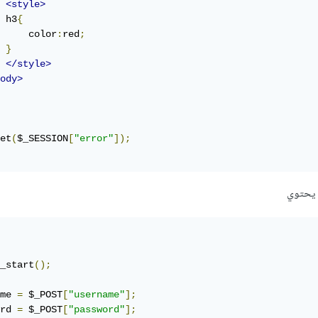
<style>
 h3
{
     color
:
red
;
}
</style>
ody>
et
(
$_SESSION
[
"error"
]);
_start
();
me 
=
 $_POST
[
"username"
];
rd 
=
 $_POST
[
"password"
];