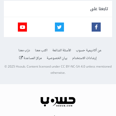
تابعنا على
عن أكاديمية حسوب
الأسئلة الشائعة
اكتب معنا
درّب معنا
إرشادات الاستخدام
بيان الخصوصية
مركز المساعدة
© 2025
Hsoub
.
Content licensed under
CC BY-NC-SA 4.0
unless mentioned
otherwise.