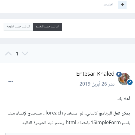
اقتباس
الترتيب حسب التقييم
الترتيب حسب التاريخ
1
Entesar Khaled
نشر
26 أبريل 2019
أهلا بك،
يمكن فعل البرنامج كالتالي.. لم استخدم foreach.. ستحتاج لإنشاء ملف
باسم 1SimpleForm بامتداد html وتضع فيه الشيفرة التاليه