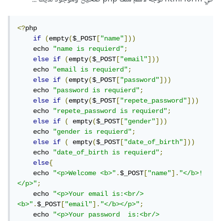
<?
php

if
(
empty
(
$_POST
[
"name"
]))
    echo 
"name is requierd"
;
else
if
(
empty
(
$_POST
[
"email"
]))
    echo 
"email is requierd"
;
else
if
(
empty
(
$_POST
[
"password"
]))
    echo 
"password is requierd"
;
else
if
(
empty
(
$_POST
[
"repete_password"
]))
    echo 
"repete_password is requierd"
;
else
if
(
 empty
(
$_POST
[
"gender"
]))
    echo 
"gender is requierd"
;
else
if
(
 empty
(
$_POST
[
"date_of_birth"
]))
    echo 
"date_of_birth is requierd"
;
else
{
    echo 
"<p>Welcome <b>"
.
$_POST
[
"name"
].
"</b>!
</p>"
;
    echo 
"<p>Your email is:<br/>
<b>"
.
$_POST
[
"email"
].
"</b></p>"
;
    echo 
"<p>Your password  is:<br/>