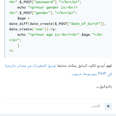
<b>"
.
$_POST
[
"password"
].
"</b></p>"
;
    echo 
"<p>Your gender is:<br/>
<b>"
.
$_POST
[
"gender"
].
"</b></p>"
;
    $age 
=
date_diff
(
date_create
(
$_POST
[
"date_of_birth"
]),
date_create
(
'now'
))->
y
;
    echo 
"<p>Your age is:<br/><b>"
.
$age
.
"</b>
</p>"
;
}
?>
لفهم أوسع للكود السابق يمكنك متابعة
توثيق المتغيرات من مصادر خارجية
في PHP بموسوعة حسوب
بالتوفيق,,,
اقتباس