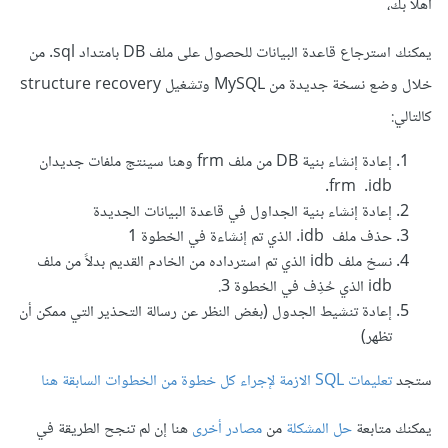
أهلًا بك،
يمكنك استرجاع قاعدة البيانات للحصول على ملف DB بامتداد sql. من
خلال وضع نسخة جديدة من MySQL وتشغيل structure recovery
كالتالي:
إعادة إنشاء بنية DB من ملف frm وهنا سينتج ملفات جديدان
frm .idb.
إعادة إنشاء بنية الجداول في قاعدة البيانات الجديدة
حذف ملف idb. الذي تم إنشاءة في الخطوة 1
نسخ ملف idb الذي تم استرداده من الخادم القديم بدلاً من ملف
idb الذي حُذِف في الخطوة 3.
إعادة تنشيط الجدول (بغض النظر عن رسالة التحذير التي ممكن أن
تظهر)
ستجد
تعليمات SQL الازمة لإجراء كل خطوة من الخطوات السابقة هنا
يمكنك متابعة
حل المشكلة
من
مصادر أخرى
هنا إن لم تنجح الطريقة في