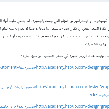
وتوشوب أو اليستراتور من المهام التي ليست باليَسيرة ، لدا ينبغي عليك أولا ا
 إلى فكرة الشعار يعني أن يكون تصورك للشعار واضحا ،وحبذا لو تقوم برسمه بقلم
ثم بعد ذلك ننتقل للتصميم على البرنامج المخصص لذلك -فوتوشوب أو اليستراتو
تراتون للشعارات .
 ، وأيضا هناك دروس كثيرة في مجال التصميم ألق عليها نظرة :
shop
http://academy.hsoub.com/design/graphic-design/photoshop/تصميم-أ
http://academy.hsoub.com/design/graphic-design/photoshop/تصميم-أيقونة-