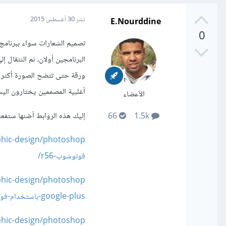
E.Nourddine
نشر
30 أغسطس 2015
0
تصميم الشعارات سواء ببرنامج ف
البرنامجين أولان، ثم النتقال
ورقة حتى تتضح الصورة أكثر ،
أغلبية المصممين يختارون اليس
الأعضاء
إليك هذه الروابط أضنها ستفعك
66
1.5k
فوتوشوب-r56/
google-plus-باستخدام-فوتوشوب-r67/