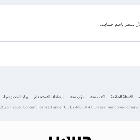
آن
لتنشر باسم حسابك.
الأسئلة الشائعة
اكتب معنا
درّب معنا
إرشادات الاستخدام
بيان الخصوصية
 2025
Hsoub
.
Content licensed under
CC BY-NC-SA 4.0
unless mentioned otherwi