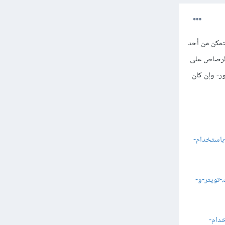
لتمكن من أحد
 الرصاص على
ر- وإن كان
http://academy.hsoub.com/design/graphic-design/photo/تصميم-شعار-utorrent-باستخدام-
يقونات-فيس-بوك،-تويتر-و-
رادار-باستخدام-