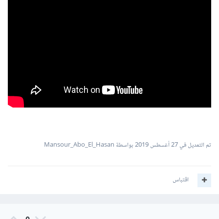
تم التعديل في
27 أغسطس 2019
بواسطة Mansour_Abo_El_Hasan
اقتباس